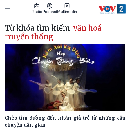
Nhảy đến nội dung
Podcast
Radio
Multimedia
Main navigation
Từ khóa tìm kiếm:
văn hoá
truyền thống
Chèo tìm đường đến khán giả trẻ từ những câu
chuyện dân gian