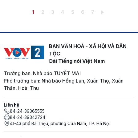
Pagination
Trang hiện thời
Trang
Trang
Trang
Trang
Trang
Trang
1
2
3
4
5
6
7
BAN VĂN HOÁ - XÃ HỘI VÀ DÂN
TỘC
Đài Tiếng nói Việt Nam
Trưởng ban: Nhà báo TUYẾT MAI
Phó trưởng ban: Nhà báo Hồng Lan, Xuân Thọ, Xuân
Thân, Hoài Thu
Liên hệ
84-24-39365555
84-24-39342724
41-43 phố Bà Triệu, phường Cửa Nam, TP. Hà Nội