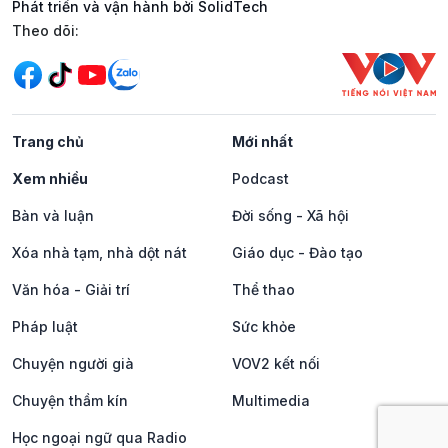
Phát triển và vận hành bởi SolidTech
Mạng xã hội
Theo dõi:
Trang chủ
Mới nhất
Xem nhiều
Podcast
Bàn và luận
Đời sống - Xã hội
Xóa nhà tạm, nhà dột nát
Giáo dục - Đào tạo
Văn hóa - Giải trí
Thể thao
Pháp luật
Sức khỏe
Chuyện người già
VOV2 kết nối
Chuyện thầm kín
Multimedia
Học ngoại ngữ qua Radio