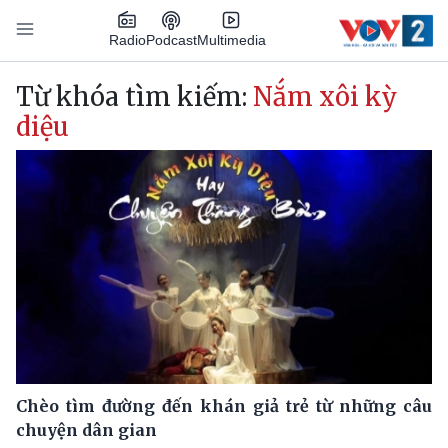
Nhảy đến nội dung
Podcast
Radio
Multimedia
Main navigation
Từ khóa tìm kiếm:
Nắm xôi kỳ
diệu
Chèo tìm đường đến khán giả trẻ từ những câu
chuyện dân gian