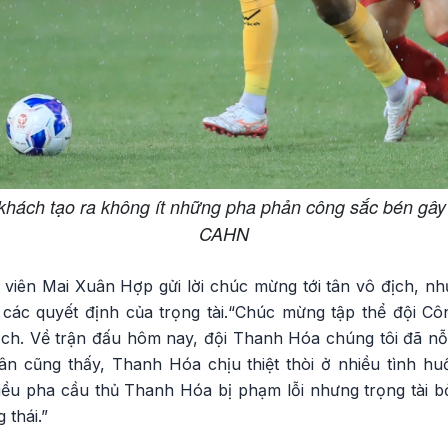
khách tạo ra không ít những pha phản công sắc bén gâ
CAHN
 viên Mai Xuân Hợp gửi lời chúc mừng tới tân vô địch, 
ừ các quyết định của trọng tài.“Chúc mừng tập thể đội C
ịch. Về trận đấu hôm nay, đội Thanh Hóa chúng tôi đã nỗ
ân cũng thấy, Thanh Hóa chịu thiệt thòi ở nhiều tình huố
hiều pha cầu thủ Thanh Hóa bị phạm lỗi nhưng trọng tài 
 thái.”