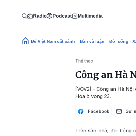
Nhảy đến nội dung
Radio
Podcast
Multimedia
Main navigation
Để Việt Nam cất cánh
Bàn và luận
Đời sống - X
Thể thao
Công an Hà N
[VOV2] - Công an Hà Nội 
Hóa ở vòng 23.
Facebook
Gửi 
Trên sân nhà, đội bóng c