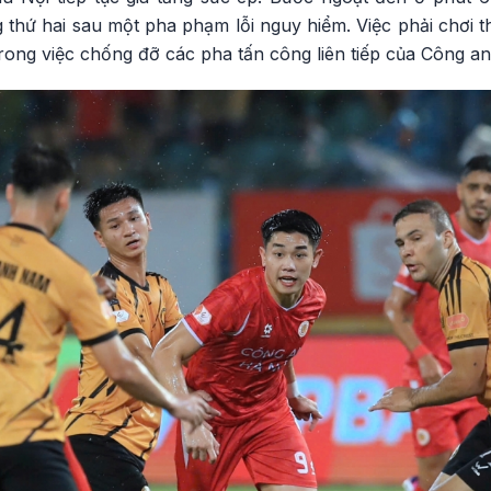
hứ hai sau một pha phạm lỗi nguy hiểm. Việc phải chơi th
ong việc chống đỡ các pha tấn công liên tiếp của Công an