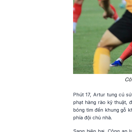
Côn
Phút 17, Artur tung cú sú
phạt hàng rào kỹ thuật, 
bóng tìm đến khung gỗ kh
phía đội chủ nhà.
Sang hiệp hai, Công an H