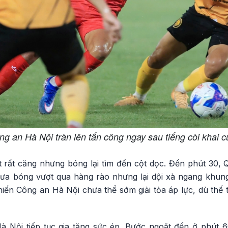
g an Hà Nội tràn lên tấn công ngay sau tiếng còi khai 
t rất căng nhưng bóng lại tìm đến cột dọc. Đến phút 30, 
đưa bóng vượt qua hàng rào nhưng lại dội xà ngang khung
iến Công an Hà Nội chưa thể sớm giải tỏa áp lực, dù thế 
à Nội tiếp tục gia tăng sức ép. Bước ngoặt đến ở phút