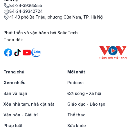
84-24-39365555
84-24-39342724
41-43 phố Bà Triệu, phường Cửa Nam, TP. Hà Nội
Phát triển và vận hành bởi SolidTech
Mạng xã hội
Theo dõi:
Trang chủ
Mới nhất
Xem nhiều
Podcast
Bàn và luận
Đời sống - Xã hội
Xóa nhà tạm, nhà dột nát
Giáo dục - Đào tạo
Văn hóa - Giải trí
Thể thao
Pháp luật
Sức khỏe