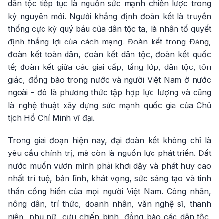
dân tộc tiếp tục là nguồn sức mạnh chiến lược trong
kỷ nguyên mới. Người khẳng định đoàn kết là truyền
thống cực kỳ quý báu của dân tộc ta, là nhân tố quyết
định thắng lợi của cách mạng. Đoàn kết trong Đảng,
đoàn kết toàn dân, đoàn kết dân tộc, đoàn kết quốc
tế; đoàn kết giữa các giai cấp, tầng lớp, dân tộc, tôn
giáo, đồng bào trong nước và người Việt Nam ở nước
ngoài - đó là phương thức tập hợp lực lượng và cũng
là nghệ thuật xây dựng sức mạnh quốc gia của Chủ
tịch Hồ Chí Minh vĩ đại.
Trong giai đoạn hiện nay, đại đoàn kết không chỉ là
yêu cầu chính trị, mà còn là nguồn lực phát triển. Đất
nước muốn vươn mình phải khơi dậy và phát huy cao
nhất trí tuệ, bản lĩnh, khát vọng, sức sáng tạo và tinh
thần cống hiến của mọi người Việt Nam. Công nhân,
nông dân, trí thức, doanh nhân, văn nghệ sĩ, thanh
niên, phụ nữ, cựu chiến binh, đồng bào các dân tộc,