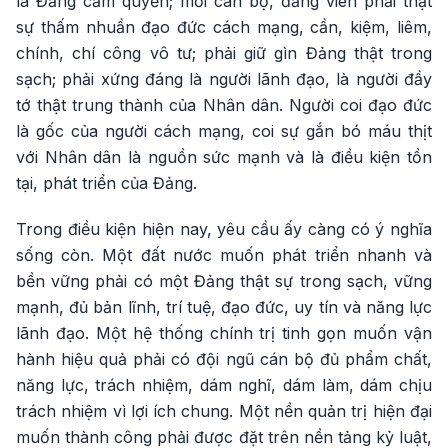
là Đảng cầm quyền; mỗi cán bộ, đảng viên phải thật
sự thấm nhuần đạo đức cách mạng, cần, kiệm, liêm,
chính, chí công vô tư; phải giữ gìn Đảng thật trong
sạch; phải xứng đáng là người lãnh đạo, là người đầy
tớ thật trung thành của Nhân dân. Người coi đạo đức
là gốc của người cách mạng, coi sự gắn bó máu thịt
với Nhân dân là nguồn sức mạnh và là điều kiện tồn
tại, phát triển của Đảng.
Trong điều kiện hiện nay, yêu cầu ấy càng có ý nghĩa
sống còn. Một đất nước muốn phát triển nhanh và
bền vững phải có một Đảng thật sự trong sạch, vững
mạnh, đủ bản lĩnh, trí tuệ, đạo đức, uy tín và năng lực
lãnh đạo. Một hệ thống chính trị tinh gọn muốn vận
hành hiệu quả phải có đội ngũ cán bộ đủ phẩm chất,
năng lực, trách nhiệm, dám nghĩ, dám làm, dám chịu
trách nhiệm vì lợi ích chung. Một nền quản trị hiện đại
muốn thành công phải được đặt trên nền tảng kỷ luật,