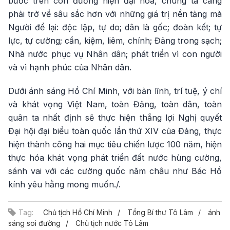
bước trên con đường hiện đại hóa, chúng ta càng
phải trở về sâu sắc hơn với những giá trị nền tảng mà
Người để lại: độc lập, tự do; dân là gốc; đoàn kết; tự
lực, tự cường; cần, kiệm, liêm, chính; Đảng trong sạch;
Nhà nước phục vụ Nhân dân; phát triển vì con người
và vì hạnh phúc của Nhân dân.
Dưới ánh sáng Hồ Chí Minh, với bản lĩnh, trí tuệ, ý chí
và khát vọng Việt Nam, toàn Đảng, toàn dân, toàn
quân ta nhất định sẽ thực hiện thắng lợi Nghị quyết
Đại hội đại biểu toàn quốc lần thứ XIV của Đảng, thực
hiện thành công hai mục tiêu chiến lược 100 năm, hiện
thực hóa khát vọng phát triển đất nước hùng cường,
sánh vai với các cường quốc năm châu như Bác Hồ
kính yêu hằng mong muốn./.
Tag:
Chủ tịch Hồ Chí Minh
Tổng Bí thư Tô Lâm
ánh
sáng soi đường
Chủ tịch nước Tô Lâm