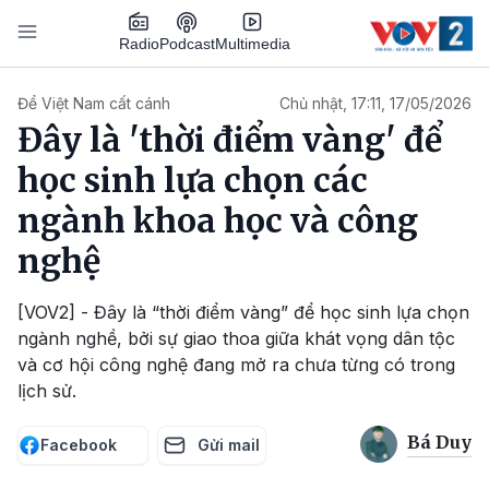
Nhảy đến nội dung
Podcast
Radio
Multimedia
Main navigation
Để Việt Nam cất cánh
Chủ nhật, 17:11, 17/05/2026
Đây là 'thời điểm vàng' để
học sinh lựa chọn các
ngành khoa học và công
nghệ
[VOV2] - Đây là “thời điểm vàng” để học sinh lựa chọn
ngành nghề, bởi sự giao thoa giữa khát vọng dân tộc
và cơ hội công nghệ đang mở ra chưa từng có trong
lịch sử.
Bá Duy
Facebook
Gửi mail