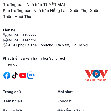
Trưởng ban: Nhà báo TUYẾT MAI
Phó trưởng ban: Nhà báo Hồng Lan, Xuân Thọ, Xuân
Thân, Hoài Thu
Liên hệ
84-24-39365555
84-24-39342724
41-43 phố Bà Triệu, phường Cửa Nam, TP. Hà Nội
Phát triển và vận hành bởi SolidTech
Mạng xã hội
Theo dõi:
Trang chủ
Mới nhất
Xem nhiều
Podcast
Bàn và luận
Đời sống - Xã hội