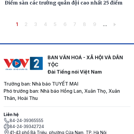
Điểm sàn các trường quân đội cao nhất 25 điểm
Pagination
Trang hiện thời
Trang
Trang
Trang
Trang
Trang
Trang
Trang
Trang
1
2
3
4
5
6
7
8
9
…
BAN VĂN HOÁ - XÃ HỘI VÀ DÂN
TỘC
Đài Tiếng nói Việt Nam
Trưởng ban: Nhà báo TUYẾT MAI
Phó trưởng ban: Nhà báo Hồng Lan, Xuân Thọ, Xuân
Thân, Hoài Thu
Liên hệ
84-24-39365555
84-24-39342724
41-43 phố Bà Triệu, phường Cửa Nam, TP. Hà Nội