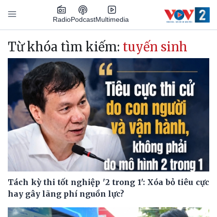
Nhảy đến nội dung
Podcast
Radio
Multimedia
Main navigation
Từ khóa tìm kiếm:
tuyến sinh
Tách kỳ thi tốt nghiệp '2 trong 1': Xóa bỏ tiêu cực
hay gây lãng phí nguồn lực?