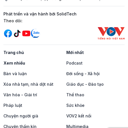
Phát triển và vận hành bởi SolidTech
Mạng xã hội
Theo dõi:
Trang chủ
Mới nhất
Xem nhiều
Podcast
Bàn và luận
Đời sống - Xã hội
Xóa nhà tạm, nhà dột nát
Giáo dục - Đào tạo
Văn hóa - Giải trí
Thể thao
Pháp luật
Sức khỏe
Chuyện người già
VOV2 kết nối
Chuyện thầm kín
Multimedia