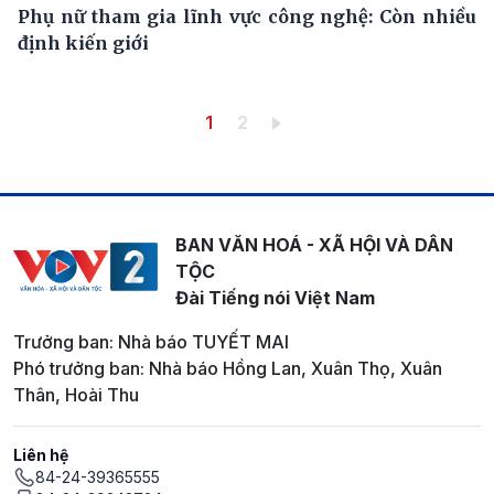
Phụ nữ tham gia lĩnh vực công nghệ: Còn nhiều
định kiến giới
Pagination
Trang hiện thời
Trang
1
2
BAN VĂN HOÁ - XÃ HỘI VÀ DÂN
TỘC
Đài Tiếng nói Việt Nam
Trưởng ban: Nhà báo TUYẾT MAI
Phó trưởng ban: Nhà báo Hồng Lan, Xuân Thọ, Xuân
Thân, Hoài Thu
Liên hệ
84-24-39365555