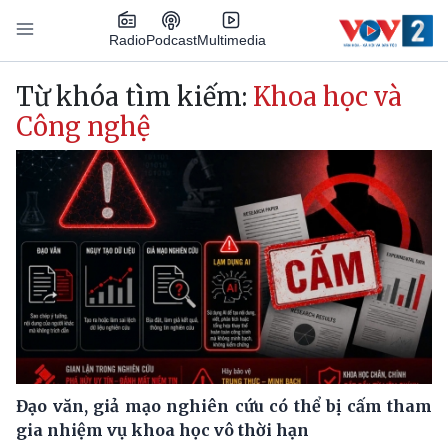
Nhảy đến nội dung
Podcast
Radio
Multimedia
Main navigation
Từ khóa tìm kiếm:
Khoa học và
Công nghệ
Đạo văn, giả mạo nghiên cứu có thể bị cấm tham
gia nhiệm vụ khoa học vô thời hạn