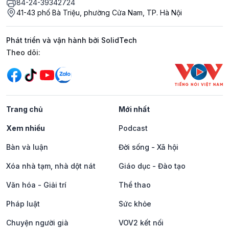
84-24-39342724
41-43 phố Bà Triệu, phường Cửa Nam, TP. Hà Nội
Phát triển và vận hành bởi SolidTech
Mạng xã hội
Theo dõi:
Trang chủ
Mới nhất
Xem nhiều
Podcast
Bàn và luận
Đời sống - Xã hội
Xóa nhà tạm, nhà dột nát
Giáo dục - Đào tạo
Văn hóa - Giải trí
Thể thao
Pháp luật
Sức khỏe
Chuyện người già
VOV2 kết nối