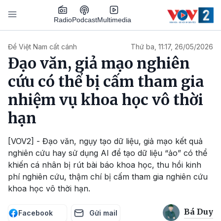
Nhảy đến nội dung
Podcast
Radio
Multimedia
Main navigation
Để Việt Nam cất cánh
Thứ ba, 11:17, 26/05/2026
Đạo văn, giả mạo nghiên
cứu có thể bị cấm tham gia
nhiệm vụ khoa học vô thời
hạn
[VOV2] - Đạo văn, ngụy tạo dữ liệu, giả mạo kết quả
nghiên cứu hay sử dụng AI để tạo dữ liệu “ảo” có thể
khiến cá nhân bị rút bài báo khoa học, thu hồi kinh
phí nghiên cứu, thậm chí bị cấm tham gia nghiên cứu
khoa học vô thời hạn.
Bá Duy
Facebook
Gửi mail