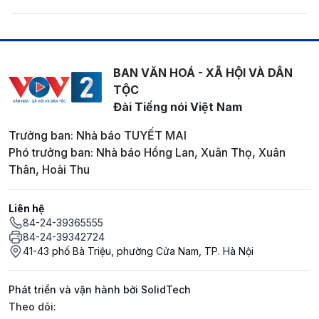
BAN VĂN HOÁ - XÃ HỘI VÀ DÂN
TỘC
Đài Tiếng nói Việt Nam
Trưởng ban: Nhà báo TUYẾT MAI
Phó trưởng ban: Nhà báo Hồng Lan, Xuân Thọ, Xuân
Thân, Hoài Thu
Liên hệ
84-24-39365555
84-24-39342724
41-43 phố Bà Triệu, phường Cửa Nam, TP. Hà Nội
Phát triển và vận hành bởi SolidTech
Mạng xã hội
Theo dõi: