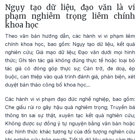
Ngụy tạo dữ liệu, đạo văn là vi
phạm nghiêm trọng liêm chính
khoa học
Theo văn bản hướng dẫn, các hành vi vi phạm liêm
chính khoa học, bao gồm: Ngụy tạo dữ liệu, kết quả
nghiên cứu; Giả mạo dữ liệu; Đạo văn dưới mọi hình
thức; Ghi tên tác giả không đúng thực tế hoặc loại bỏ
tác giả có đóng góp thực sự; Cản trở, đe doạ, ép
buộc, can thiệp vào quá trình đánh giá, phản biện, xét
duyệt bản thảo công bố khoa học...
Các hành vi vi phạm đạo đức nghề nghiệp, bao gồm:
Che giấu rủi ro gây hậu quả nghiêm trọng; Truyền bá
thông tin sai sự thật, xuyên tạc kết quả nghiên cứu;
Không được sự đồng ý tự nguyện bằng văn bản hoặc
các hình thức khác tương tự của đối tượng nghiên cứu
khi nghiên cứu trên người; Tiết lộ dữ liệu nhạy cảm thu