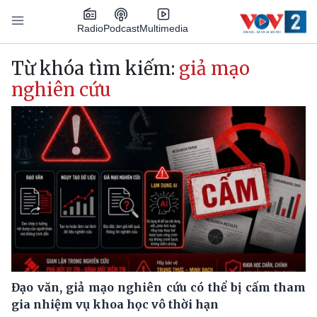
Nhảy đến nội dung
Podcast
Radio
Multimedia
Main navigation
Từ khóa tìm kiếm:
giả mạo
nghiên cứu
Đạo văn, giả mạo nghiên cứu có thể bị cấm tham
gia nhiệm vụ khoa học vô thời hạn