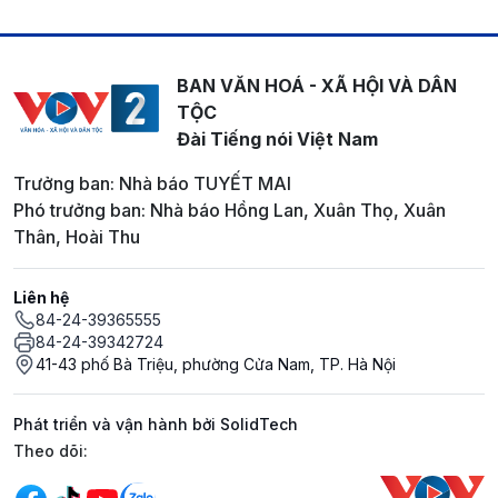
BAN VĂN HOÁ - XÃ HỘI VÀ DÂN
TỘC
Đài Tiếng nói Việt Nam
Trưởng ban: Nhà báo TUYẾT MAI
Phó trưởng ban: Nhà báo Hồng Lan, Xuân Thọ, Xuân
Thân, Hoài Thu
Liên hệ
84-24-39365555
84-24-39342724
41-43 phố Bà Triệu, phường Cửa Nam, TP. Hà Nội
Phát triển và vận hành bởi SolidTech
Mạng xã hội
Theo dõi: