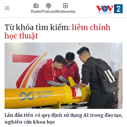
Nhảy đến nội dung
Podcast
Radio
Multimedia
Main navigation
Từ khóa tìm kiếm:
liêm chính
học thuật
Lần đầu tiên có quy định sử dụng AI trong đào tạo,
nghiên cứu khoa học