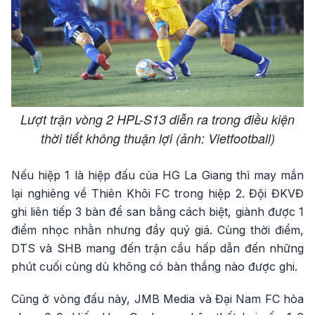
Lượt trận vòng 2 HPL-S13 diễn ra trong điều kiện
thời tiết không thuận lợi (ảnh: Vietfootball)
Nếu hiệp 1 là hiệp đấu của HG La Giang thì may mắn
lại nghiêng về Thiên Khôi FC trong hiệp 2. Đội ĐKVĐ
ghi liên tiếp 3 bàn để san bằng cách biệt, giành được 1
điểm nhọc nhằn nhưng đầy quý giá. Cùng thời điểm,
DTS và SHB mang đến trận cầu hấp dẫn đến những
phút cuối cùng dù không có bàn thắng nào được ghi.
Cũng ở vòng đấu này, JMB Media và Đại Nam FC hòa