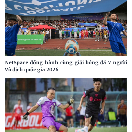
NetSpace đồng hành cùng giải bóng đá 7 người
Vô địch quốc gia 2026