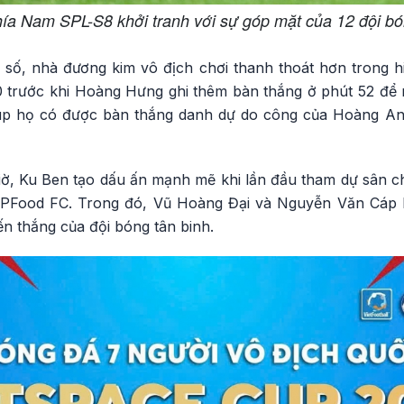
ía Nam SPL-S8 khởi tranh với sự góp mặt của 12 đội bón
số, nhà đương kim vô địch chơi thanh thoát hơn trong h
-0 trước khi Hoàng Hưng ghi thêm bàn thắng ở phút 52 để 
giúp họ có được bàn thắng danh dự do công của Hoàng An
iờ, Ku Ben tạo dấu ấn mạnh mẽ khi lần đầu tham dự sân ch
TPFood FC. Trong đó, Vũ Hoàng Đại và Nguyễn Văn Cáp l
ến thắng của đội bóng tân binh.