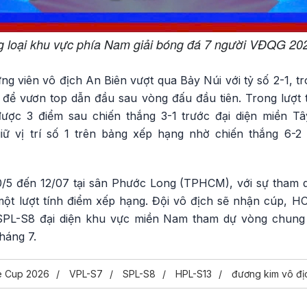
 loại khu vực phía Nam giải bóng đá 7 người VĐQG 2026 
 ứng viên vô địch An Biên vượt qua Bảy Núi với tỷ số 2-1, 
 để vươn top dẫn đầu sau vòng đấu đầu tiên. Trong lượt 
ợc 3 điểm sau chiến thắng 3-1 trước đại diện miền T
ữ vị trí số 1 trên bảng xếp hạng nhờ chiến thắng 6-
0/5 đến 12/07 tại sân Phước Long (TPHCM), với sự tham d
một lượt tính điểm xếp hạng. Đội vô địch sẽ nhận cúp, HC
SPL-S8 đại diện khu vực miền Nam tham dự vòng chung 
háng 7.
e Cup 2026
VPL-S7
SPL-S8
HPL-S13
đương kim vô đị