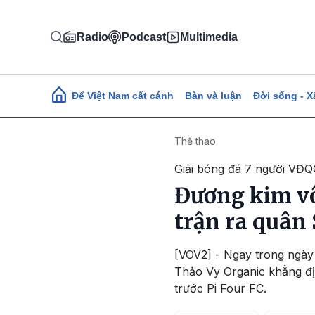
Nhảy đến nội dung
Radio
Podcast
Multimedia
Main navigation
Để Việt Nam cất cánh
Bàn và luận
Đời sống - X
Thể thao
Giải bóng đá 7 người VĐ
Đương kim vô
trận ra quân
[VOV2] - Ngay trong ngày
Thảo Vy Organic khẳng đị
trước Pi Four FC.