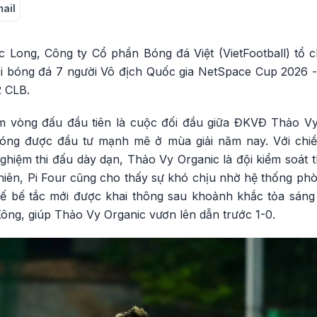
mail
Long, Công ty Cổ phần Bóng đá Việt (VietFootball) tổ 
ải bóng đá 7 người Vô địch Quốc gia NetSpace Cup 2026
2 CLB.
m vòng đấu đầu tiên là cuộc đối đầu giữa ĐKVĐ Thảo Vy
bóng được đầu tư mạnh mẽ ở mùa giải năm nay. Với chiề
ghiệm thi đấu dày dạn, Thảo Vy Organic là đội kiểm soát t
hiên, Pi Four cũng cho thấy sự khó chịu nhờ hệ thống ph
thế bế tắc mới được khai thông sau khoảnh khắc tỏa sán
g, giúp Thảo Vy Organic vươn lên dẫn trước 1-0.