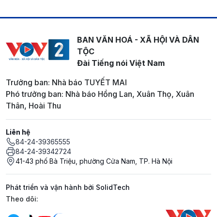
BAN VĂN HOÁ - XÃ HỘI VÀ DÂN
TỘC
Đài Tiếng nói Việt Nam
Trưởng ban: Nhà báo TUYẾT MAI
Phó trưởng ban: Nhà báo Hồng Lan, Xuân Thọ, Xuân
Thân, Hoài Thu
Liên hệ
84-24-39365555
84-24-39342724
41-43 phố Bà Triệu, phường Cửa Nam, TP. Hà Nội
Phát triển và vận hành bởi SolidTech
Mạng xã hội
Theo dõi: