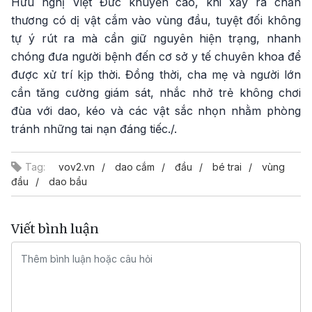
Hữu nghị Việt Đức khuyến cáo, khi xảy ra chấn
thương có dị vật cắm vào vùng đầu, tuyệt đối không
tự ý rút ra mà cần giữ nguyên hiện trạng, nhanh
chóng đưa người bệnh đến cơ sở y tế chuyên khoa để
được xử trí kịp thời. Đồng thời, cha mẹ và người lớn
cần tăng cường giám sát, nhắc nhở trẻ không chơi
đùa với dao, kéo và các vật sắc nhọn nhằm phòng
tránh những tai nạn đáng tiếc./.
Tag:
vov2.vn
dao cắm
đầu
bé trai
vùng
đầu
dao bầu
Viết bình luận