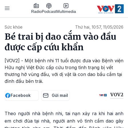
Nhảy đến nội dung
Podcast
Radio
Multimedia
Main navigation
Sức khỏe
Thứ hai, 10:57, 11/05/2026
Bé trai bị dao cắm vào đầu
được cấp cứu khẩn
[VOV2] - Một bệnh nhi 11 tuổi được đưa vào Bệnh viện
Hữu nghị Việt Đức cấp cứu trong tình trạng bị vết
thương hở vùng đầu, với dị vật là con dao bầu cắm tại
đỉnh đầu bên trái.
VOV2
Facebook
Gửi mail
Theo người nhà bệnh nhi, tai nạn xảy ra khi hai anh
em chơi đùa tại nhà, người anh vô tình cầm dao gây