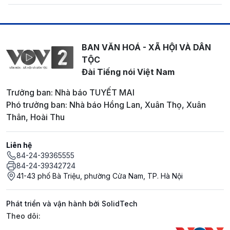
BAN VĂN HOÁ - XÃ HỘI VÀ DÂN
TỘC
Đài Tiếng nói Việt Nam
Trưởng ban: Nhà báo TUYẾT MAI
Phó trưởng ban: Nhà báo Hồng Lan, Xuân Thọ, Xuân
Thân, Hoài Thu
Liên hệ
84-24-39365555
84-24-39342724
41-43 phố Bà Triệu, phường Cửa Nam, TP. Hà Nội
Phát triển và vận hành bởi SolidTech
Mạng xã hội
Theo dõi: