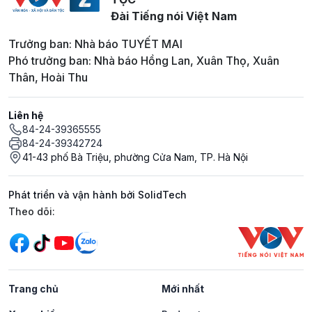
Đài Tiếng nói Việt Nam
Trưởng ban: Nhà báo TUYẾT MAI
Phó trưởng ban: Nhà báo Hồng Lan, Xuân Thọ, Xuân
Thân, Hoài Thu
Liên hệ
84-24-39365555
84-24-39342724
41-43 phố Bà Triệu, phường Cửa Nam, TP. Hà Nội
Phát triển và vận hành bởi SolidTech
Mạng xã hội
Theo dõi:
Trang chủ
Mới nhất