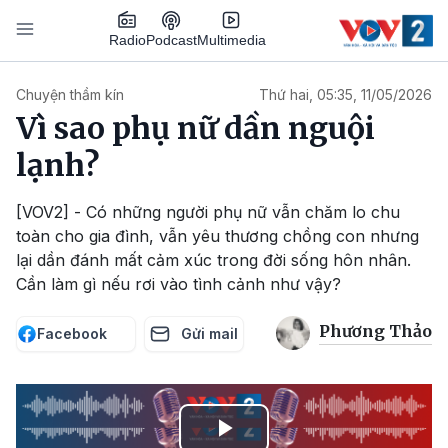
Nhảy đến nội dung
Podcast
Radio
Multimedia
Main navigation
Chuyện thầm kín
Thứ hai, 05:35, 11/05/2026
Vì sao phụ nữ dần nguội
lạnh?
[VOV2] - Có những người phụ nữ vẫn chăm lo chu
toàn cho gia đình, vẫn yêu thương chồng con nhưng
lại dần đánh mất cảm xúc trong đời sống hôn nhân.
Cần làm gì nếu rơi vào tình cảnh như vậy?
Phương Thảo
Facebook
Gửi mail