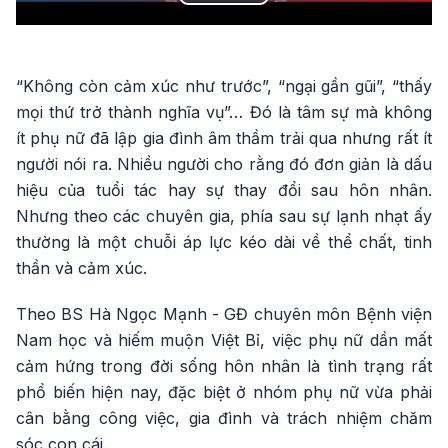
Play
Video
“Không còn cảm xúc như trước”, “ngại gần gũi”, “thấy
mọi thứ trở thành nghĩa vụ”… Đó là tâm sự mà không
ít phụ nữ đã lập gia đình âm thầm trải qua nhưng rất ít
người nói ra. Nhiều người cho rằng đó đơn giản là dấu
hiệu của tuổi tác hay sự thay đổi sau hôn nhân.
Nhưng theo các chuyên gia, phía sau sự lạnh nhạt ấy
thường là một chuỗi áp lực kéo dài về thể chất, tinh
thần và cảm xúc.
Theo BS Hà Ngọc Mạnh - GĐ chuyên môn Bệnh viện
Nam học và hiếm muộn Việt Bỉ, việc phụ nữ dần mất
cảm hứng trong đời sống hôn nhân là tình trạng rất
phổ biến hiện nay, đặc biệt ở nhóm phụ nữ vừa phải
cân bằng công việc, gia đình và trách nhiệm chăm
sóc con cái.