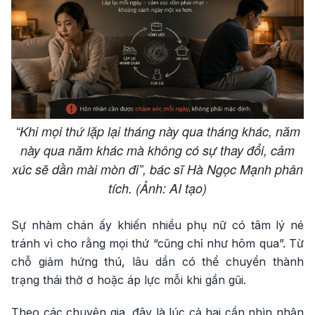
“Khi mọi thứ lặp lại tháng này qua tháng khác, năm
này qua năm khác mà không có sự thay đổi, cảm
xúc sẽ dần mài mòn đi”, bác sĩ Hà Ngọc Mạnh phân
tích. (Ảnh: AI tạo)
Sự nhàm chán ấy khiến nhiều phụ nữ có tâm lý né
tránh vì cho rằng mọi thứ “cũng chỉ như hôm qua”. Từ
chỗ giảm hứng thú, lâu dần có thể chuyển thành
trạng thái thờ ơ hoặc áp lực mỗi khi gần gũi.
Theo các chuyên gia, đây là lúc cả hai cần nhìn nhận