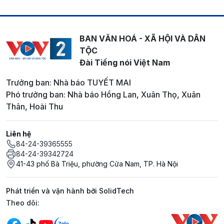
BAN VĂN HOÁ - XÃ HỘI VÀ DÂN
TỘC
Đài Tiếng nói Việt Nam
Trưởng ban: Nhà báo TUYẾT MAI
Phó trưởng ban: Nhà báo Hồng Lan, Xuân Thọ, Xuân
Thân, Hoài Thu
Liên hệ
84-24-39365555
84-24-39342724
41-43 phố Bà Triệu, phường Cửa Nam, TP. Hà Nội
Phát triển và vận hành bởi SolidTech
Mạng xã hội
Theo dõi: