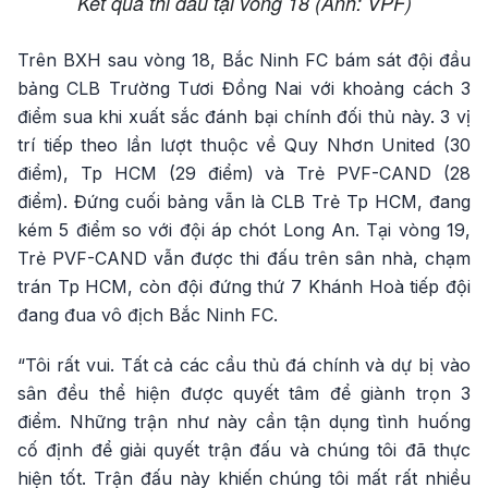
Kết quả thi đấu tại vòng 18 (Ảnh: VPF)
Trên BXH sau vòng 18, Bắc Ninh FC bám sát đội đầu
bảng CLB Trường Tươi Đồng Nai với khoảng cách 3
điểm sua khi xuất sắc đánh bại chính đối thủ này. 3 vị
trí tiếp theo lần lượt thuộc về Quy Nhơn United (30
điểm), Tp HCM (29 điểm) và Trẻ PVF-CAND (28
điểm). Đứng cuối bảng vẫn là CLB Trẻ Tp HCM, đang
kém 5 điểm so với đội áp chót Long An. Tại vòng 19,
Trẻ PVF-CAND vẫn được thi đấu trên sân nhà, chạm
trán Tp HCM, còn đội đứng thứ 7 Khánh Hoà tiếp đội
đang đua vô địch Bắc Ninh FC.
“Tôi rất vui. Tất cả các cầu thủ đá chính và dự bị vào
sân đều thể hiện được quyết tâm để giành trọn 3
điểm. Những trận như này cần tận dụng tình huống
cố định để giải quyết trận đấu và chúng tôi đã thực
hiện tốt. Trận đấu này khiến chúng tôi mất rất nhiều