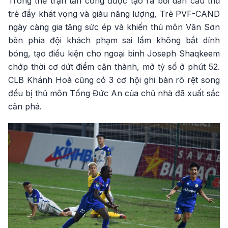
Trong thế trận tấn công được tạo ra bởi dàn cầu thủ
trẻ đầy khát vọng và giàu năng lượng, Trẻ PVF-CAND
ngày càng gia tăng sức ép và khiến thủ môn Văn Sơn
bên phía đội khách phạm sai lầm không bắt dính
bóng, tạo điều kiện cho ngoại binh Joseph Shaqkeem
chớp thời cơ dứt điểm cận thành, mở tỷ số ở phút 52.
CLB Khánh Hoà cũng có 3 cơ hội ghi bàn rõ rệt song
đều bị thủ môn Tống Đức An của chủ nhà đã xuất sắc
cản phá.