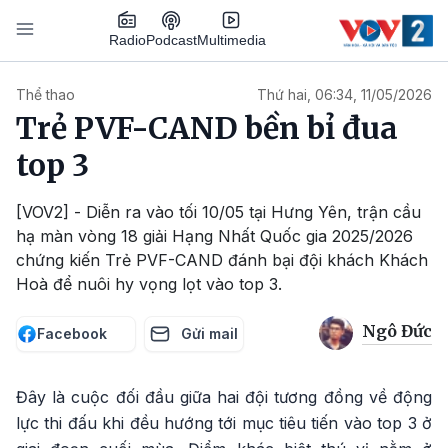
Nhảy đến nội dung
Podcast
Radio
Multimedia
Main navigation
Thể thao
Thứ hai, 06:34, 11/05/2026
Trẻ PVF-CAND bền bỉ đua
top 3
[VOV2] - Diễn ra vào tối 10/05 tại Hưng Yên, trận cầu
hạ màn vòng 18 giải Hạng Nhất Quốc gia 2025/2026
chứng kiến Trẻ PVF-CAND đánh bại đội khách Khách
Hoà để nuôi hy vọng lọt vào top 3.
Ngô Đức
Facebook
Gửi mail
Đây là cuộc đối đầu giữa hai đội tương đồng về động
lực thi đấu khi đều hướng tới mục tiêu tiến vào top 3 ở