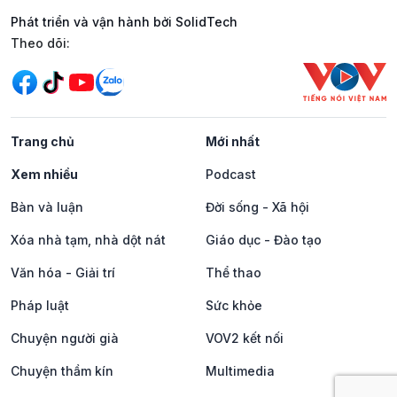
Phát triển và vận hành bởi SolidTech
Mạng xã hội
Theo dõi:
Trang chủ
Mới nhất
Xem nhiều
Podcast
Bàn và luận
Đời sống - Xã hội
Xóa nhà tạm, nhà dột nát
Giáo dục - Đào tạo
Văn hóa - Giải trí
Thể thao
Pháp luật
Sức khỏe
Chuyện người già
VOV2 kết nối
Chuyện thầm kín
Multimedia