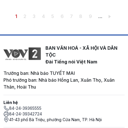
Pagination
Trang hiện thời
Trang
Trang
Trang
Trang
Trang
Trang
Trang
Trang
1
2
3
4
5
6
7
8
9
…
BAN VĂN HOÁ - XÃ HỘI VÀ DÂN
TỘC
Đài Tiếng nói Việt Nam
Trưởng ban: Nhà báo TUYẾT MAI
Phó trưởng ban: Nhà báo Hồng Lan, Xuân Thọ, Xuân
Thân, Hoài Thu
Liên hệ
84-24-39365555
84-24-39342724
41-43 phố Bà Triệu, phường Cửa Nam, TP. Hà Nội