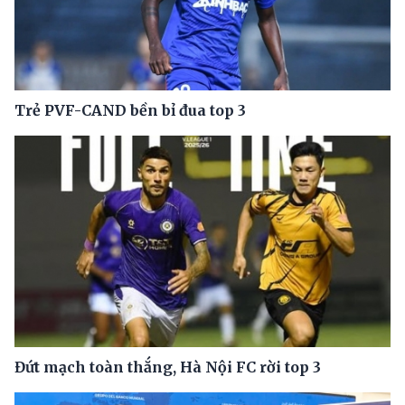
Trẻ PVF-CAND bền bỉ đua top 3
Đứt mạch toàn thắng, Hà Nội FC rời top 3