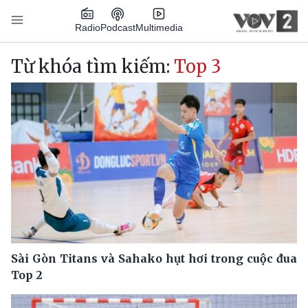
Nhảy đến nội dung
Podcast
Radio
Multimedia
Main navigation
Từ khóa tìm kiếm:
Top 3
Sài Gòn Titans và Sahako hụt hơi trong cuộc đua
Top 2