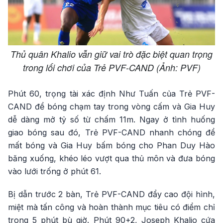
Thủ quân Khalio vẫn giữ vai trò đặc biệt quan trọng
trong lối chơi của Trẻ PVF-CAND (Ảnh: PVF)
Phút 60, trọng tài xác định Như Tuấn của Trẻ PVF-
CAND để bóng chạm tay trong vòng cấm và Gia Huy
dễ dàng mở tỷ số từ chấm 11m. Ngay ở tình huống
giao bóng sau đó, Trẻ PVF-CAND nhanh chóng để
mất bóng và Gia Huy bấm bóng cho Phan Duy Hào
băng xuống, khéo léo vượt qua thủ môn và đưa bóng
vào lưới trống ở phút 61.
Bị dẫn trước 2 bàn, Trẻ PVF-CAND đẩy cao đội hình,
miệt mà tấn công và hoàn thành mục tiêu có điểm chỉ
trong 5 phút bù giờ. Phút 90+2, Joseph Khalio cứa