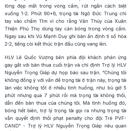
lòng đẹp mắt trong vòng cấm, rút ngắn cách biệt
xuống 1-2. Phút 90+6, trọng tài Ngô Đức Trung chỉ
tay vào chấm 11m vì cho rằng Văn Thủy của Xuân
Thiện Phú Thọ dùng tay cản bóng trong vòng cấm.
Ngay sau khi Vũ Mạnh Duy ghi bàn ấn định tỉ số hòa
2-2, tiếng còi kết thúc trận đấu cũng vang lên.
HLV Lê Quốc Vượng bên phía đội khách phản ứng
gay gắt với bàn thua cuối trận và chỉ định Trợ lý HLV
Nguyễn Trọng Giáp dự họp báo sau trận. “Chúng tôi
không đồng ý với vấn đề trọng tài ở trận này, trọng tài
làn việc không tốt ở nhiều tình huống, như bù giờ 5
phút nhưng qua 7 phút rồi mà trọng tài không thổi,
dẫn đến bàn thua của chúng tôi. Mà tình huống đó,
bóng hết biên, trợ lý trọng tài gọi ra nhưng trọng tài
vẫn quyết định thổi phạt penalty cho đội Trẻ PVF-
CAND” - Trợ lý HLV Nguyễn Trọng Giáp nêu quan