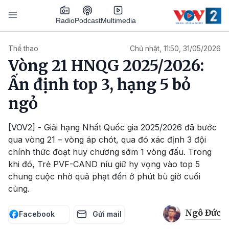
Nhảy đến nội dung
Podcast
Radio
Multimedia
Main navigation
Thể thao
Chủ nhật, 11:50, 31/05/2026
Vòng 21 HNQG 2025/2026:
Ấn định top 3, hạng 5 bỏ
ngỏ
[VOV2] - Giải hạng Nhất Quốc gia 2025/2026 đã bước
qua vòng 21 – vòng áp chót, qua đó xác định 3 đội
chính thức đoạt huy chương sớm 1 vòng đấu. Trong
khi đó, Trẻ PVF-CAND níu giữ hy vọng vào top 5
chung cuộc nhờ quả phạt đền ở phút bù giờ cuối
cùng.
Ngô Đức
Facebook
Gửi mail