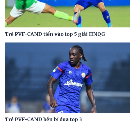
Trẻ PVF-CAND tiến vào top 5 giải HNQG
Trẻ PVF-CAND bền bỉ đua top 3