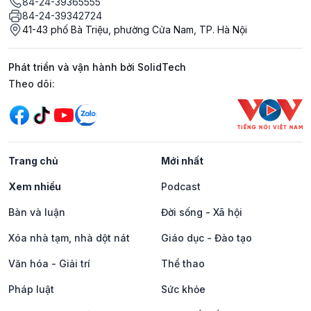
84-24-39365555
84-24-39342724
41-43 phố Bà Triệu, phường Cửa Nam, TP. Hà Nội
Phát triển và vận hành bởi SolidTech
Mạng xã hội
Theo dõi:
Trang chủ
Mới nhất
Xem nhiều
Podcast
Bàn và luận
Đời sống - Xã hội
Xóa nhà tạm, nhà dột nát
Giáo dục - Đào tạo
Văn hóa - Giải trí
Thể thao
Pháp luật
Sức khỏe