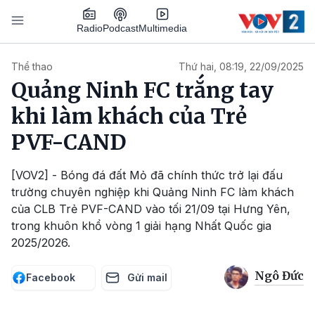
Nhảy đến nội dung
Podcast
Radio
Multimedia
Main navigation
Thể thao
Thứ hai, 08:19, 22/09/2025
Quảng Ninh FC trắng tay
khi làm khách của Trẻ
PVF-CAND
[VOV2] - Bóng đá đất Mỏ đã chính thức trở lại đấu
trường chuyên nghiệp khi Quảng Ninh FC làm khách
của CLB Trẻ PVF-CAND vào tối 21/09 tại Hưng Yên,
trong khuôn khổ vòng 1 giải hạng Nhất Quốc gia
2025/2026.
Ngô Đức
Facebook
Gửi mail