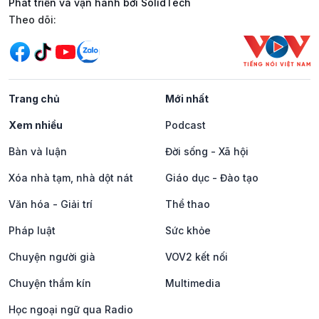
Phát triển và vận hành bởi SolidTech
Mạng xã hội
Theo dõi:
Trang chủ
Mới nhất
Xem nhiều
Podcast
Bàn và luận
Đời sống - Xã hội
Xóa nhà tạm, nhà dột nát
Giáo dục - Đào tạo
Văn hóa - Giải trí
Thể thao
Pháp luật
Sức khỏe
Chuyện người già
VOV2 kết nối
Chuyện thầm kín
Multimedia
Học ngoại ngữ qua Radio