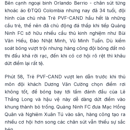
Bên cạnh ngoại binh Orlando Berrio - chân sút từng
khoác áo ĐTQG Colombia nhưng nay đã 34 tuổi, đội
hình của chủ nhà Trẻ PVF-CAND hầu hết là những
cầu trẻ, thế nên đã chủ động đá thấp khi tiếp Quảng
Ninh FC sở hữu nhiều cầu thủ kinh nghiệm như Bùi
Văn Hiếu, Đào Nhật Minh, Vũ Minh Tuấn. Dù kiểm
soát bóng vượt trội nhưng hàng công đội bóng đất mỏ
thi đấu khá rời rạc, đến khi có cơ hội rõ rệt thì khâu
dứt điểm lại rất tệ.
Phút 58, Trẻ PVF-CAND vượt len dẫn trước khi thủ
môn đội khách Dương Văn Cường chọn điểm rơi
không tốt, để bóng bay tới tầm đánh đầu của Lê
Thắng Long và hậu vệ này dễ dàng dứt điểm vào
khung thành bỏ trống. Quảng Ninh FC đưa Mạc Hồng
Quân và Nghiêm Xuân Tú vào sân, hàng công tạo ra
nhiều cơ hội hơn song các chân sút vẫn thiếu sự sắc
bén.