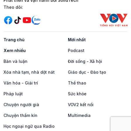
Phát triển và vận hành bởi SolidTech
Mạng xã hội
Theo dõi:
Trang chủ
Mới nhất
Xem nhiều
Podcast
Bàn và luận
Đời sống - Xã hội
Xóa nhà tạm, nhà dột nát
Giáo dục - Đào tạo
Văn hóa - Giải trí
Thể thao
Pháp luật
Sức khỏe
Chuyện người già
VOV2 kết nối
Chuyện thầm kín
Multimedia
Học ngoại ngữ qua Radio