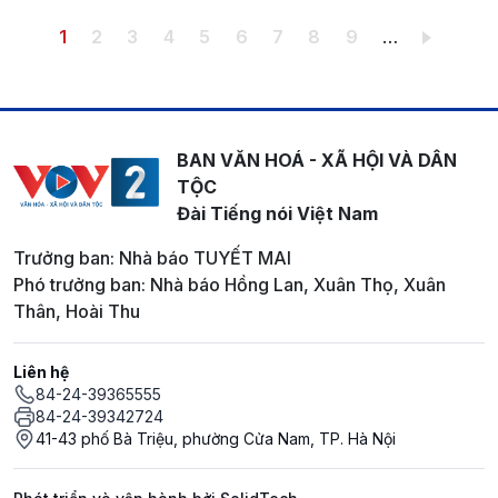
Pagination
Trang hiện thời
Trang
Trang
Trang
Trang
Trang
Trang
Trang
Trang
1
2
3
4
5
6
7
8
9
…
BAN VĂN HOÁ - XÃ HỘI VÀ DÂN
TỘC
Đài Tiếng nói Việt Nam
Trưởng ban: Nhà báo TUYẾT MAI
Phó trưởng ban: Nhà báo Hồng Lan, Xuân Thọ, Xuân
Thân, Hoài Thu
Liên hệ
84-24-39365555
84-24-39342724
41-43 phố Bà Triệu, phường Cửa Nam, TP. Hà Nội