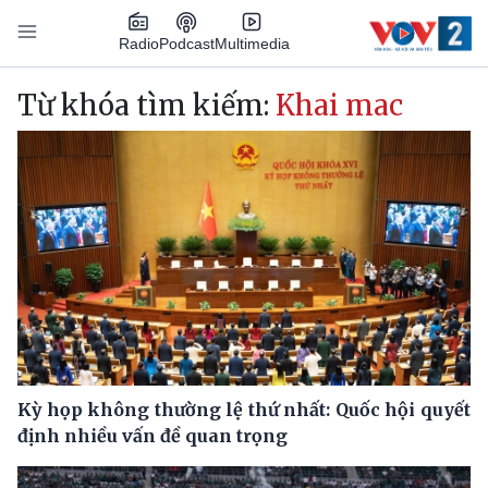
Nhảy đến nội dung
Podcast
Radio
Multimedia
Main navigation
Từ khóa tìm kiếm:
Khai mac
Kỳ họp không thường lệ thứ nhất: Quốc hội quyết
định nhiều vấn đề quan trọng