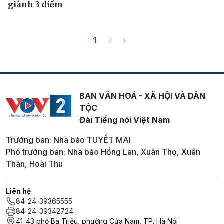
giành 3 điểm
Pagination
Trang hiện thời
Trang
1
2
BAN VĂN HOÁ - XÃ HỘI VÀ DÂN
TỘC
Đài Tiếng nói Việt Nam
Trưởng ban: Nhà báo TUYẾT MAI
Phó trưởng ban: Nhà báo Hồng Lan, Xuân Thọ, Xuân
Thân, Hoài Thu
Liên hệ
84-24-39365555
84-24-39342724
41-43 phố Bà Triệu, phường Cửa Nam, TP. Hà Nội