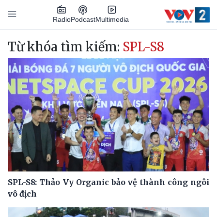
Nhảy đến nội dung
Podcast
Radio
Multimedia
Main navigation
Từ khóa tìm kiếm:
SPL-S8
SPL-S8: Thảo Vy Organic bảo vệ thành công ngôi
vô địch