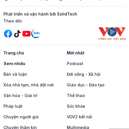
Phát triển và vận hành bởi SolidTech
Mạng xã hội
Theo dõi:
Trang chủ
Mới nhất
Xem nhiều
Podcast
Bàn và luận
Đời sống - Xã hội
Xóa nhà tạm, nhà dột nát
Giáo dục - Đào tạo
Văn hóa - Giải trí
Thể thao
Pháp luật
Sức khỏe
Chuyện người già
VOV2 kết nối
Chuyện thầm kín
Multimedia