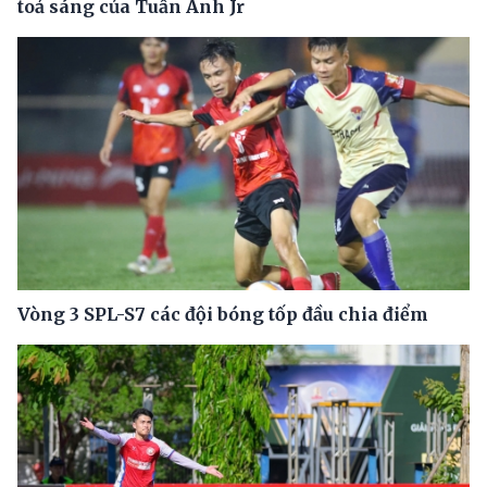
toả sáng của Tuấn Anh Jr
Vòng 3 SPL-S7 các đội bóng tốp đầu chia điểm