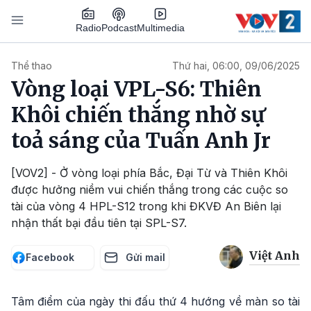
Nhảy đến nội dung
Podcast
Radio
Multimedia
Main navigation
Thể thao
Thứ hai, 06:00, 09/06/2025
Vòng loại VPL-S6: Thiên
Khôi chiến thắng nhờ sự
toả sáng của Tuấn Anh Jr
[VOV2] - Ở vòng loại phía Bắc, Đại Từ và Thiên Khôi
được hưởng niềm vui chiến thắng trong các cuộc so
tài của vòng 4 HPL-S12 trong khi ĐKVĐ An Biên lại
nhận thất bại đầu tiên tại SPL-S7.
Việt Anh
Facebook
Gửi mail
Tâm điểm của ngày thi đấu thứ 4 hướng về màn so tài