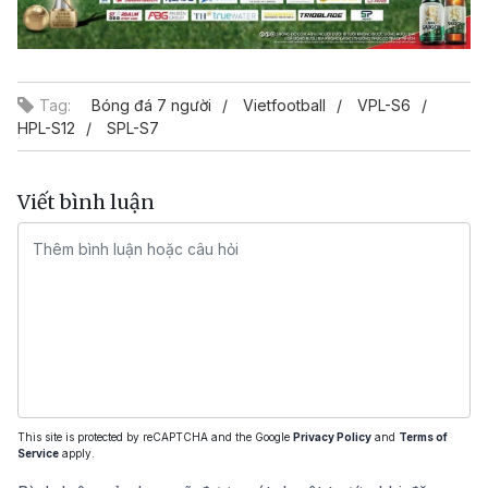
Tag:
Bóng đá 7 người
Vietfootball
VPL-S6
HPL-S12
SPL-S7
Viết bình luận
This site is protected by reCAPTCHA and the Google
Privacy Policy
and
Terms of
Service
apply.