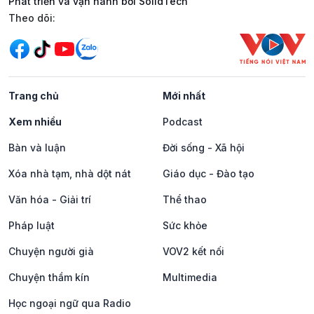
Phát triển và vận hành bởi SolidTech
Mạng xã hội
Theo dõi:
Trang chủ
Mới nhất
Xem nhiều
Podcast
Bàn và luận
Đời sống - Xã hội
Xóa nhà tạm, nhà dột nát
Giáo dục - Đào tạo
Văn hóa - Giải trí
Thể thao
Pháp luật
Sức khỏe
Chuyện người già
VOV2 kết nối
Chuyện thầm kín
Multimedia
Học ngoại ngữ qua Radio