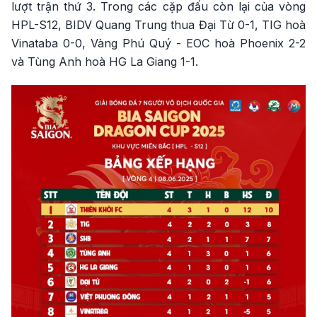
lượt trận thứ 3. Trong các cặp đấu còn lại của vòng
HPL-S12, BIDV Quang Trung thua Đại Từ 0-1, TIG hoà
Vinataba 0-0, Vàng Phú Quý - EOC hoà Phoenix 2-2
và Tùng Anh hoà HG La Giang 1-1.