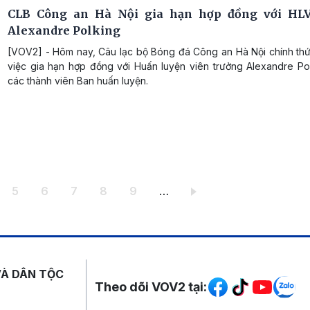
CLB Công an Hà Nội gia hạn hợp đồng với HLV
Alexandre Polking
[VOV2] - Hôm nay, Câu lạc bộ Bóng đá Công an Hà Nội chính th
việc gia hạn hợp đồng với Huấn luyện viên trưởng Alexandre Po
các thành viên Ban huấn luyện.
ang
Trang
Trang
Trang
Trang
Trang
5
6
7
8
9
…
Mạng xã hội
VÀ DÂN TỘC
Theo dõi VOV2 tại: