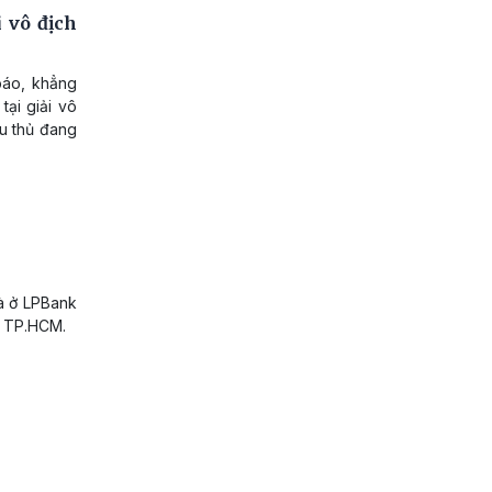
 vô địch
báo, khẳng
tại giải vô
u thủ đang
hà ở LPBank
x TP.HCM.