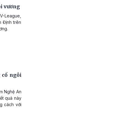
ôi vương
 V-League,
 Định trên
ơng.
 cố ngôi
am Nghệ An
Kết quả này
g cách với