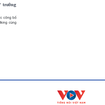
 trưởng
ức công bố
lking cùng