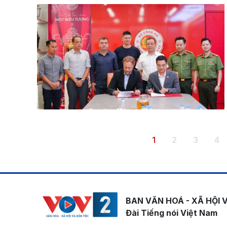
Pagination
Trang hiện thời
Trang
Trang
Tr
1
2
3
4
BAN VĂN HOÁ - XÃ HỘI 
Đài Tiếng nói Việt Nam