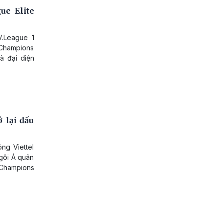
ue Elite
.League 1
 Champions
à đại diện
 lại đấu
ng Viettel
gôi Á quân
Champions