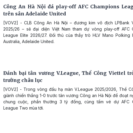
Công An Hà Nội đá play-off AFC Champions Leag
trên sân Adelaide United
[VOV2] - CLB Công An Hà Nội – đương kim vô địch LPBank V
2025/26 – sẽ đại diện Việt Nam tham dự vòng play-off AFC
League Elite 2026/27. Đối thủ của thầy trò HLV Mano Polking l
Australia, Adelaide United.
Đánh bại tân vương V.League, Thể Công Viettel trở
trường châu lục
[VOV2] - Trong vòng đấu hạ màn V.League 2025/2026, Thể Cô
giành chiến thắng 1-0 trước tân vương Công an Hà Nội để đoạt n
chung cuộc, phần thưởng 3 tỷ đồng, cùng tấm vé dự AFC 
League Two mùa tới.