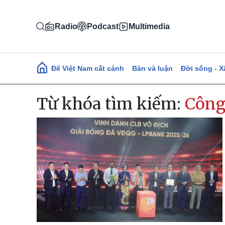
Nhảy đến nội dung
Radio
Podcast
Multimedia
Main navigation
Để Việt Nam cất cánh
Bàn và luận
Đời sống - X
Từ khóa tìm kiếm:
Công