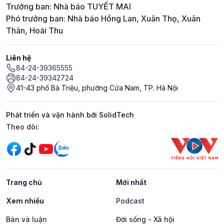
Trưởng ban: Nhà báo TUYẾT MAI
Phó trưởng ban: Nhà báo Hồng Lan, Xuân Thọ, Xuân
Thân, Hoài Thu
Liên hệ
84-24-39365555
84-24-39342724
41-43 phố Bà Triệu, phường Cửa Nam, TP. Hà Nội
Phát triển và vận hành bởi SolidTech
Mạng xã hội
Theo dõi:
Trang chủ
Mới nhất
Xem nhiều
Podcast
Bàn và luận
Đời sống - Xã hội