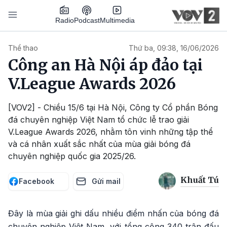
Nhảy đến nội dung
Podcast
Radio
Multimedia
Main navigation
Thể thao
Thứ ba, 09:38, 16/06/2026
Công an Hà Nội áp đảo tại
V.League Awards 2026
[VOV2] - Chiều 15/6 tại Hà Nội, Công ty Cổ phần Bóng
đá chuyên nghiệp Việt Nam tổ chức lễ trao giải
V.League Awards 2026, nhằm tôn vinh những tập thể
và cá nhân xuất sắc nhất của mùa giải bóng đá
chuyên nghiệp quốc gia 2025/26.
Khuất Tú
Facebook
Gửi mail
Đây là mùa giải ghi dấu nhiều điểm nhấn của bóng đá
chuyên nghiệp Việt Nam, với tổng cộng 340 trận đấu