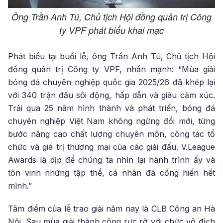
Ông Trần Anh Tú, Chủ tịch Hội đồng quản trị Công
ty VPF phát biểu khai mạc
Phát biểu tại buổi lễ, ông Trần Anh Tú, Chủ tịch Hội
đồng quản trị Công ty VPF, nhấn mạnh: “Mùa giải
bóng đá chuyên nghiệp quốc gia 2025/26 đã khép lại
với 340 trận đấu sôi động, hấp dẫn và giàu cảm xúc.
Trải qua 25 năm hình thành và phát triển, bóng đá
chuyên nghiệp Việt Nam không ngừng đổi mới, từng
bước nâng cao chất lượng chuyên môn, công tác tổ
chức và giá trị thương mại của các giải đấu. V.League
Awards là dịp để chúng ta nhìn lại hành trình ấy và
tôn vinh những tập thể, cá nhân đã cống hiến hết
mình.”
Tâm điểm của lễ trao giải năm nay là CLB Công an Hà
Nội. Sau mùa giải thành công rực rỡ với chức vô địch