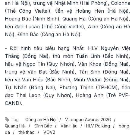
an Hà Nội), trung vệ Nhật Minh (Hải Phòng), Colonna
(Thể Công Viettel), tiền vệ Hoàng Hên (Hà Nội),
Hoàng Đức (Ninh Bình), Quang Hải (Công an Hà Nội),
tiền đạo Lucao (Thể Công Viettel), Alan (Công an Hà
Nội), Đình Bắc (Công an Hà Nội).
- Đội hình tiêu biểu hạng Nhất: HLV Nguyễn Việt
Thắng (Đồng Nai), thủ môn Tuấn Linh (Bắc Ninh),
hậu vệ Ngọc Tín (Quy Nhơn), Văn Khoa (Đồng Nai),
trung vệ Văn Đạt (Bắc Ninh), Tấn Sinh (Đồng Nai),
tiền vệ Văn Hiếu (Bắc Ninh), Minh Vương (Đồng Nai),
Tự Nhân (Đồng Nai), Phương Thịnh (TPHCM), tiền
đạo Thai Leon (Quy Nhơn), Hoàng Anh (Trẻ PVF-
CAND).
Tag:
Công an Hà Nội
V.League Awards 2026
Quang Hải
Đình Bắc
Văn Hậu
HLV Polking
bóng
đá
thể thao
VOV2