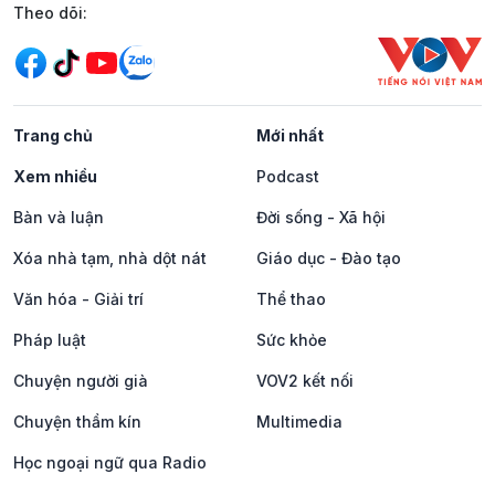
Mạng xã hội
Theo dõi:
Trang chủ
Mới nhất
Xem nhiều
Podcast
Bàn và luận
Đời sống - Xã hội
Xóa nhà tạm, nhà dột nát
Giáo dục - Đào tạo
Văn hóa - Giải trí
Thể thao
Pháp luật
Sức khỏe
Chuyện người già
VOV2 kết nối
Chuyện thầm kín
Multimedia
Học ngoại ngữ qua Radio