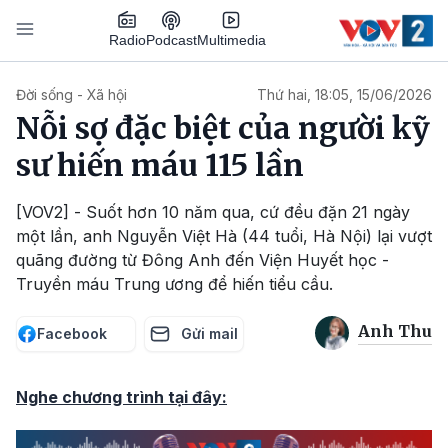
Nhảy đến nội dung
Podcast
Radio
Multimedia
Main navigation
Đời sống - Xã hội
Thứ hai, 18:05, 15/06/2026
Nỗi sợ đặc biệt của người kỹ
sư hiến máu 115 lần
[VOV2] - Suốt hơn 10 năm qua, cứ đều đặn 21 ngày
một lần, anh Nguyễn Việt Hà (44 tuổi, Hà Nội) lại vượt
quãng đường từ Đông Anh đến Viện Huyết học -
Truyền máu Trung ương để hiến tiểu cầu.
Anh Thu
Facebook
Gửi mail
Nghe chương trình tại đây: