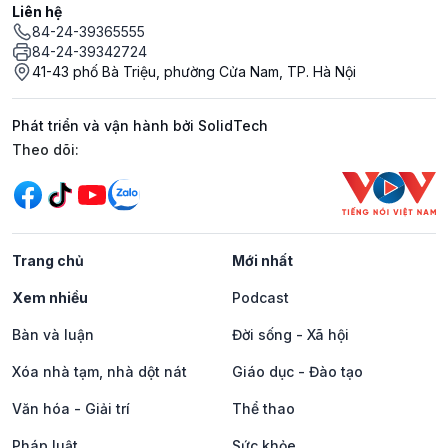
Liên hệ
84-24-39365555
84-24-39342724
41-43 phố Bà Triệu, phường Cửa Nam, TP. Hà Nội
Phát triển và vận hành bởi SolidTech
Mạng xã hội
Theo dõi:
Trang chủ
Mới nhất
Xem nhiều
Podcast
Bàn và luận
Đời sống - Xã hội
Xóa nhà tạm, nhà dột nát
Giáo dục - Đào tạo
Văn hóa - Giải trí
Thể thao
Pháp luật
Sức khỏe