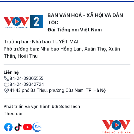
BAN VĂN HOÁ - XÃ HỘI VÀ DÂN
TỘC
Đài Tiếng nói Việt Nam
Trưởng ban: Nhà báo TUYẾT MAI
Phó trưởng ban: Nhà báo Hồng Lan, Xuân Thọ, Xuân
Thân, Hoài Thu
Liên hệ
84-24-39365555
84-24-39342724
41-43 phố Bà Triệu, phường Cửa Nam, TP. Hà Nội
Phát triển và vận hành bởi SolidTech
Mạng xã hội
Theo dõi: