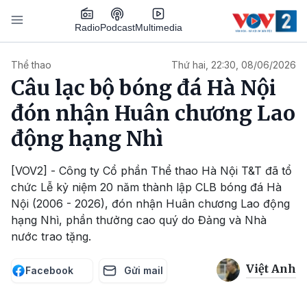
Nhảy đến nội dung
Podcast
Radio
Multimedia
Main navigation
Thể thao
Thứ hai, 22:30, 08/06/2026
Câu lạc bộ bóng đá Hà Nội
đón nhận Huân chương Lao
động hạng Nhì
[VOV2] - Công ty Cổ phần Thể thao Hà Nội T&T đã tổ
chức Lễ kỷ niệm 20 năm thành lập CLB bóng đá Hà
Nội (2006 - 2026), đón nhận Huân chương Lao động
hạng Nhì, phần thưởng cao quý do Đảng và Nhà
nước trao tặng.
Việt Anh
Facebook
Gửi mail