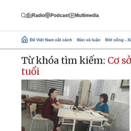
Nhảy đến nội dung
Radio
Podcast
Multimedia
Main navigation
Để Việt Nam cất cánh
Bàn và luận
Đời sống - X
Từ khóa tìm kiếm:
Cơ s
tuổi