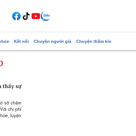
khỏe
Kết nối
Chuyện người già
Chuyện thầm kín
o
m thấy sự
Cơ sở chăm
Với chi phí
khỏe, luyện