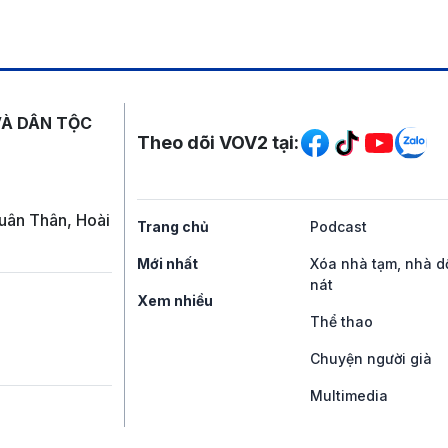
Mạng xã hội
VÀ DÂN TỘC
Theo dõi VOV2 tại:
uân Thân, Hoài
Trang chủ
Podcast
Mới nhất
Xóa nhà tạm, nhà d
nát
Xem nhiều
Thể thao
Chuyện người già
Multimedia