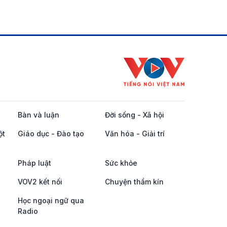
Bàn và luận
Đời sống - Xã hội
ột
Giáo dục - Đào tạo
Văn hóa - Giải trí
Pháp luật
Sức khỏe
VOV2 kết nối
Chuyện thầm kín
Học ngoại ngữ qua
Radio