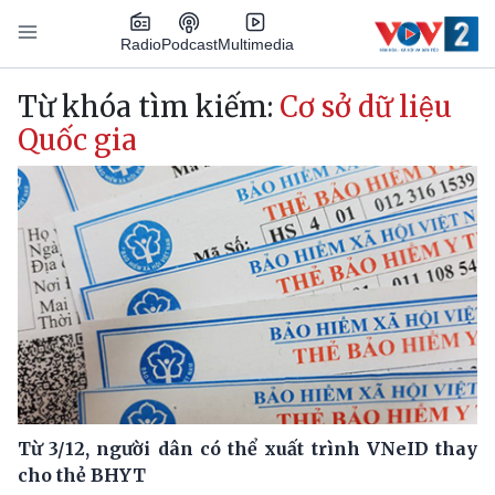
Nhảy đến nội dung
Podcast
Radio
Multimedia
Main navigation
Từ khóa tìm kiếm:
Cơ sở dữ liệu
Quốc gia
Từ 3/12, người dân có thể xuất trình VNeID thay
cho thẻ BHYT