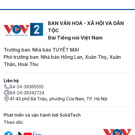
BAN VĂN HOÁ - XÃ HỘI VÀ DÂN
TỘC
Đài Tiếng nói Việt Nam
Trưởng ban: Nhà báo TUYẾT MAI
Phó trưởng ban: Nhà báo Hồng Lan, Xuân Thọ, Xuân
Thân, Hoài Thu
Liên hệ
84-24-39365555
84-24-39342724
41-43 phố Bà Triệu, phường Cửa Nam, TP. Hà Nội
Phát triển và vận hành bởi SolidTech
Mạng xã hội
Theo dõi: