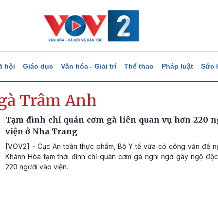
ã hội
Giáo dục
Văn hóa - Giải trí
Thể thao
Pháp luật
Sức 
gà Trâm Anh
Tạm đình chỉ quán cơm gà liên quan vụ hơn 220 n
viện ở Nha Trang
[VOV2] - Cục An toàn thực phẩm, Bộ Y tế vừa có công văn đề ng
Khánh Hòa tạm thời đình chỉ quán cơm gà nghi ngờ gây ngộ độc
220 người vào viện.