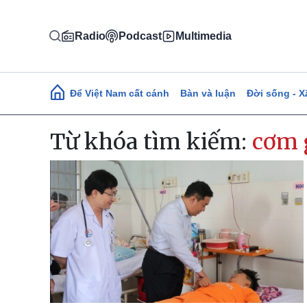
Nhảy đến nội dung
Radio
Podcast
Multimedia
Main navigation
Để Việt Nam cất cánh
Bàn và luận
Đời sống - X
Từ khóa tìm kiếm:
cơm 