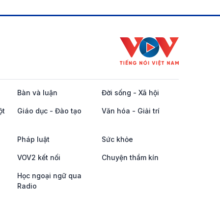
Bàn và luận
Đời sống - Xã hội
ột
Giáo dục - Đào tạo
Văn hóa - Giải trí
Pháp luật
Sức khỏe
VOV2 kết nối
Chuyện thầm kín
Học ngoại ngữ qua
Radio