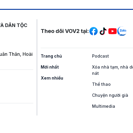
Mạng xã hội
VÀ DÂN TỘC
Theo dõi VOV2 tại:
uân Thân, Hoài
Trang chủ
Podcast
Mới nhất
Xóa nhà tạm, nhà d
nát
Xem nhiều
Thể thao
Chuyện người già
Multimedia