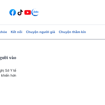
khỏe
Kết nối
Chuyện người già
Chuyện thầm kín
gười vào
hị Sở Y tế
 khiến hơn