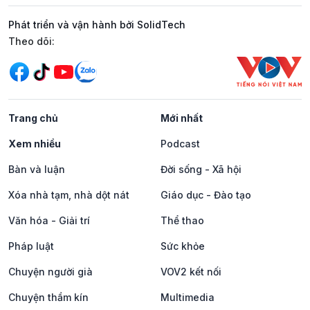
Phát triển và vận hành bởi SolidTech
Mạng xã hội
Theo dõi:
Trang chủ
Mới nhất
Xem nhiều
Podcast
Bàn và luận
Đời sống - Xã hội
Xóa nhà tạm, nhà dột nát
Giáo dục - Đào tạo
Văn hóa - Giải trí
Thể thao
Pháp luật
Sức khỏe
Chuyện người già
VOV2 kết nối
Chuyện thầm kín
Multimedia