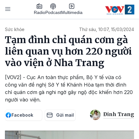
Nhảy đến nội dung
Podcast
Radio
Multimedia
Main navigation
Sức khỏe
Thứ sáu, 10:07, 15/03/2024
Tạm đình chỉ quán cơm gà
liên quan vụ hơn 220 người
vào viện ở Nha Trang
[VOV2] - Cục An toàn thực phẩm, Bộ Y tế vừa có
công văn đề nghị Sở Y tế Khánh Hòa tạm thời đình
chỉ quán cơm gà nghi ngờ gây ngộ độc khiến hơn 220
người vào viện.
Đinh Trang
Facebook
Gửi mail