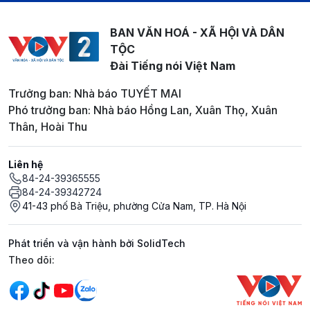
BAN VĂN HOÁ - XÃ HỘI VÀ DÂN
TỘC
Đài Tiếng nói Việt Nam
Trưởng ban: Nhà báo TUYẾT MAI
Phó trưởng ban: Nhà báo Hồng Lan, Xuân Thọ, Xuân
Thân, Hoài Thu
Liên hệ
84-24-39365555
84-24-39342724
41-43 phố Bà Triệu, phường Cửa Nam, TP. Hà Nội
Phát triển và vận hành bởi SolidTech
Mạng xã hội
Theo dõi: