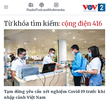
Nhảy đến nội dung
Podcast
Radio
Multimedia
Main navigation
Từ khóa tìm kiếm:
cộng điện 416
Tạm dừng yêu cầu xét nghiệm Covid-19 trước khi
nhập cảnh Việt Nam