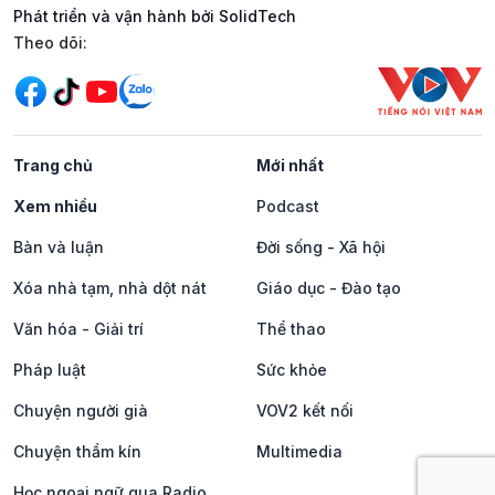
Phát triển và vận hành bởi SolidTech
Mạng xã hội
Theo dõi:
Trang chủ
Mới nhất
Xem nhiều
Podcast
Bàn và luận
Đời sống - Xã hội
Xóa nhà tạm, nhà dột nát
Giáo dục - Đào tạo
Văn hóa - Giải trí
Thể thao
Pháp luật
Sức khỏe
Chuyện người già
VOV2 kết nối
Chuyện thầm kín
Multimedia
Học ngoại ngữ qua Radio