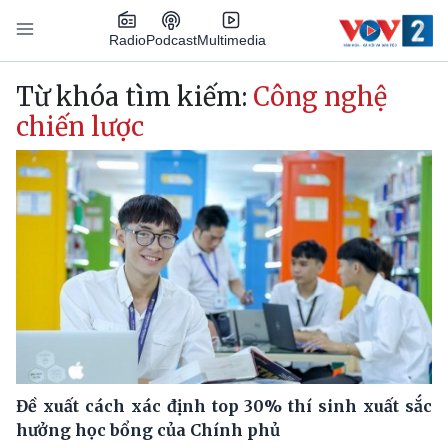
Nhảy đến nội dung
Podcast
Radio
Multimedia
Main navigation
Từ khóa tìm kiếm:
Công nghệ
chiến lược
Đề xuất cách xác định top 30% thí sinh xuất sắc
hưởng học bổng của Chính phủ