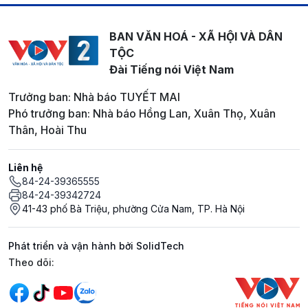
BAN VĂN HOÁ - XÃ HỘI VÀ DÂN
TỘC
Đài Tiếng nói Việt Nam
Trưởng ban: Nhà báo TUYẾT MAI
Phó trưởng ban: Nhà báo Hồng Lan, Xuân Thọ, Xuân
Thân, Hoài Thu
Liên hệ
84-24-39365555
84-24-39342724
41-43 phố Bà Triệu, phường Cửa Nam, TP. Hà Nội
Phát triển và vận hành bởi SolidTech
Mạng xã hội
Theo dõi: