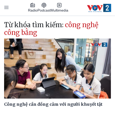
Nhảy đến nội dung
Podcast
Radio
Multimedia
Main navigation
Từ khóa tìm kiếm:
công nghệ
công bằng
Công nghệ cần đồng cảm với người khuyết tật