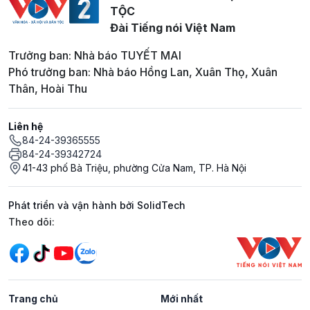
TỘC
Đài Tiếng nói Việt Nam
Trưởng ban: Nhà báo TUYẾT MAI
Phó trưởng ban: Nhà báo Hồng Lan, Xuân Thọ, Xuân
Thân, Hoài Thu
Liên hệ
84-24-39365555
84-24-39342724
41-43 phố Bà Triệu, phường Cửa Nam, TP. Hà Nội
Phát triển và vận hành bởi SolidTech
Mạng xã hội
Theo dõi:
Trang chủ
Mới nhất