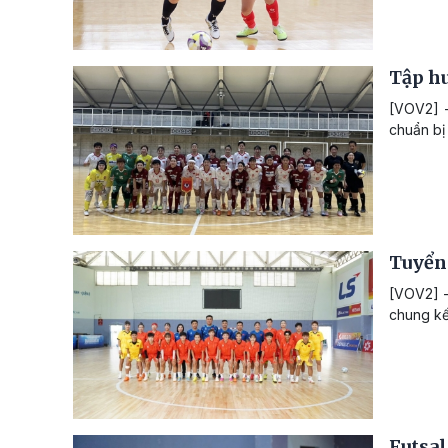
Tập hu
[VOV2] -
chuẩn bị
Tuyển 
[VOV2] -
chung kế
Futsal