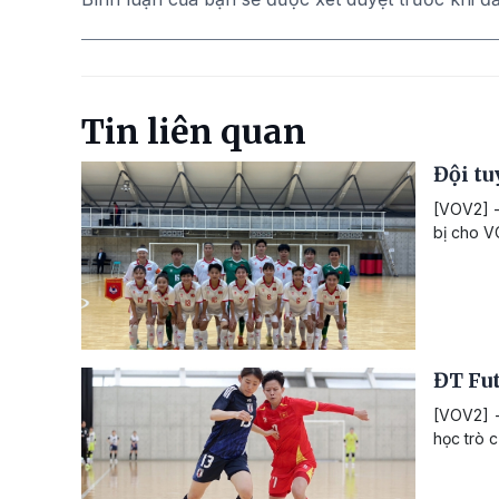
Tin liên quan
Đội tu
[VOV2] -
bị cho V
ĐT Fut
[VOV2] -
học trò 