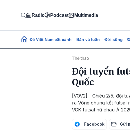
Nhảy đến nội dung
Radio
Podcast
Multimedia
Main navigation
Để Việt Nam cất cánh
Bàn và luận
Đời sống - X
Thể thao
Đội tuyển fut
Quốc
[VOV2] - Chiều 2/5, đội t
ra Vòng chung kết futsal 
VCK futsal nữ châu Á 202
Facebook
Gửi 