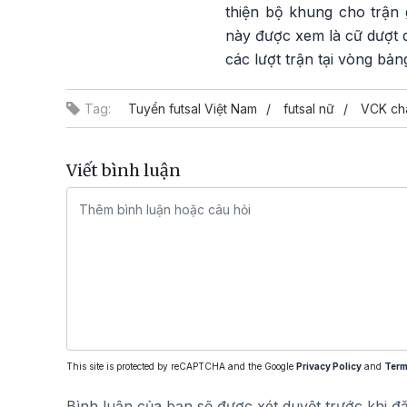
thiện bộ khung cho trận 
này được xem là cữ dượt q
các lượt trận tại vòng bản
Tag:
Tuyển futsal Việt Nam
futsal nữ
VCK ch
Viết bình luận
This site is protected by reCAPTCHA and the Google
Privacy Policy
and
Term
Bình luận của bạn sẽ được xét duyệt trước khi đ