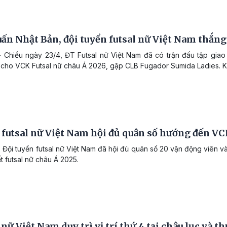
ấn Nhật Bản, đội tuyển futsal nữ Việt Nam thắng 
 Chiều ngày 23/4, ĐT Futsal nữ Việt Nam đã có trận đấu tập giao
 cho VCK Futsal nữ châu Á 2026, gặp CLB Fugador Sumida Ladies. Kế
futsal nữ Việt Nam hội đủ quân số hướng đến VC
 Đội tuyển futsal nữ Việt Nam đã hội đủ quân số 20 vận động viên và
t futsal nữ châu Á 2025.
 nữ Việt Nam duy trì vị trí thứ 4 tại châu lục và th