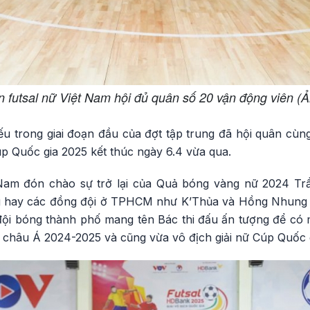
n futsal nữ Việt Nam hội đủ quân số 20 vận động viên (
u trong giai đoạn đầu của đợt tập trung đã hội quân cùng
úp Quốc gia 2025 kết thúc ngày 6.4 vừa qua.
t Nam đón chào sự trở lại của Quả bóng vàng nữ 2024 Tr
 hay các đồng đội ở TPHCM như K’Thủa và Hồng Nhung 
đội bóng thành phố mang tên Bác thi đấu ấn tượng để có m
ộ châu Á 2024-2025 và cũng vừa vô địch giải nữ Cúp Quốc 