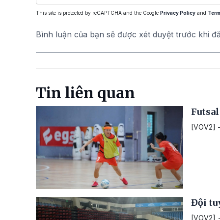
This site is protected by reCAPTCHA and the Google
Privacy Policy
and
Term
Bình luận của bạn sẽ được xét duyệt trước khi đ
Tin liên quan
Futsal
[VOV2] -
Đội tu
[VOV2] -