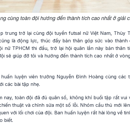
ang cùng toàn đội hướng đến thành tích cao nhất ở giải 
p trung trở lại cùng đội tuyển futsal nữ Việt Nam, Thùy 
y cũng là động lực, thúc đẩy bản thân góp sức vào thành 
ội nữ TPHCM thi đấu, trở lại hội quân lần này bản thân t
 đội sẽ giúp đỡ tôi và hướng đến thành tích cao nhất ở vòn
, huấn luyện viên trưởng Nguyễn Đình Hoàng cùng các tr
i các bài tập nhẹ.
 nay, toàn đội đã đủ quân số, không khí buổi tập rất vui
 chiến thuật và chỉnh sửa một số lỗi. Nhóm cầu thủ mới lên
uen với lối chơi của đội. Ban huấn luyện rất hài lòng về ti
 biết.