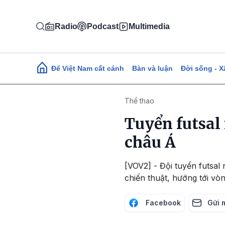
Nhảy đến nội dung
Radio
Podcast
Multimedia
Main navigation
Để Việt Nam cất cánh
Bàn và luận
Đời sống - X
Thể thao
Tuyển futsal
châu Á
[VOV2] - Đội tuyển futsal
chiến thuật, hướng tới vò
Facebook
Gửi 