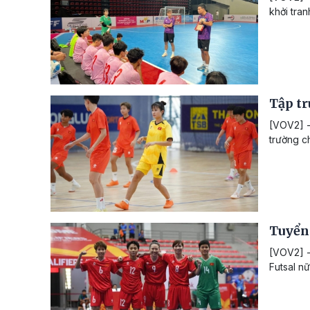
khởi tra
Tập tr
[VOV2] - 
trường c
Tuyển 
[VOV2] -
Futsal nữ