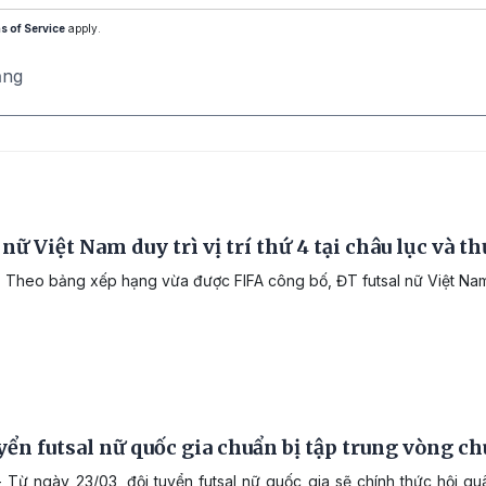
s of Service
apply.
ăng
 nữ Việt Nam duy trì vị trí thứ 4 tại châu lục và th
 Theo bảng xếp hạng vừa được FIFA công bố, ĐT futsal nữ Việt Nam k
yển futsal nữ quốc gia chuẩn bị tập trung vòng ch
 Từ ngày 23/03, đội tuyển futsal nữ quốc gia sẽ chính thức hội qu