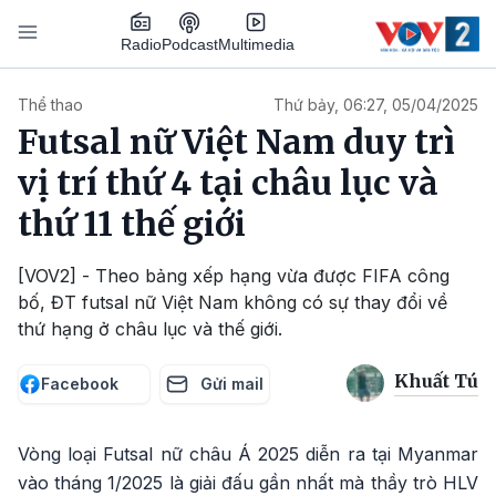
Nhảy đến nội dung
Podcast
Radio
Multimedia
Main navigation
Thể thao
Thứ bảy, 06:27, 05/04/2025
Futsal nữ Việt Nam duy trì
vị trí thứ 4 tại châu lục và
thứ 11 thế giới
[VOV2] - Theo bảng xếp hạng vừa được FIFA công
bố, ĐT futsal nữ Việt Nam không có sự thay đổi về
thứ hạng ở châu lục và thế giới.
Khuất Tú
Facebook
Gửi mail
Vòng loại Futsal nữ châu Á 2025 diễn ra tại Myanmar
vào tháng 1/2025 là giải đấu gần nhất mà thầy trò HLV