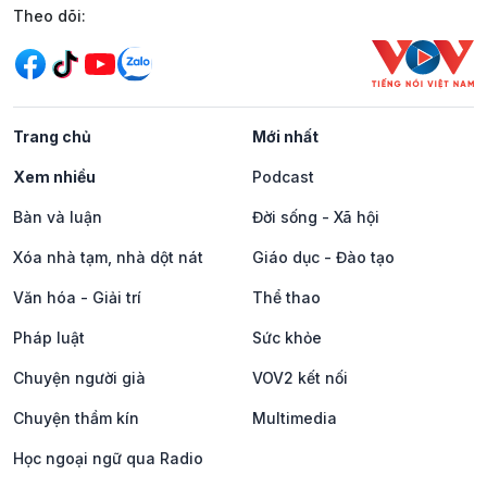
Mạng xã hội
Theo dõi:
Trang chủ
Mới nhất
Xem nhiều
Podcast
Bàn và luận
Đời sống - Xã hội
Xóa nhà tạm, nhà dột nát
Giáo dục - Đào tạo
Văn hóa - Giải trí
Thể thao
Pháp luật
Sức khỏe
Chuyện người già
VOV2 kết nối
Chuyện thầm kín
Multimedia
Học ngoại ngữ qua Radio