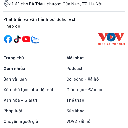
41-43 phố Bà Triệu, phường Cửa Nam, TP. Hà Nội
Phát triển và vận hành bởi SolidTech
Mạng xã hội
Theo dõi:
Trang chủ
Mới nhất
Xem nhiều
Podcast
Bàn và luận
Đời sống - Xã hội
Xóa nhà tạm, nhà dột nát
Giáo dục - Đào tạo
Văn hóa - Giải trí
Thể thao
Pháp luật
Sức khỏe
Chuyện người già
VOV2 kết nối