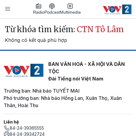
Nhảy đến nội dung
Podcast
Radio
Multimedia
Main navigation
Từ khóa tìm kiếm:
CTN Tô Lâm
Không có kết quả phù hợp
BAN VĂN HOÁ - XÃ HỘI VÀ DÂN
TỘC
Đài Tiếng nói Việt Nam
Trưởng ban: Nhà báo TUYẾT MAI
Phó trưởng ban: Nhà báo Hồng Lan, Xuân Thọ, Xuân
Thân, Hoài Thu
Liên hệ
84-24-39365555
84-24-39342724