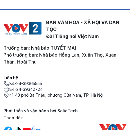
BAN VĂN HOÁ - XÃ HỘI VÀ DÂN
TỘC
Đài Tiếng nói Việt Nam
Trưởng ban: Nhà báo TUYẾT MAI
Phó trưởng ban: Nhà báo Hồng Lan, Xuân Thọ, Xuân
Thân, Hoài Thu
Liên hệ
84-24-39365555
84-24-39342724
41-43 phố Bà Triệu, phường Cửa Nam, TP. Hà Nội
Phát triển và vận hành bởi SolidTech
Mạng xã hội
Theo dõi: