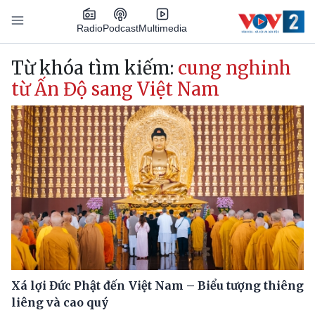
Nhảy đến nội dung
Podcast
Radio
Multimedia
Main navigation
Từ khóa tìm kiếm:
cung nghinh
từ Ấn Độ sang Việt Nam
Xá lợi Đức Phật đến Việt Nam – Biểu tượng thiêng
liêng và cao quý