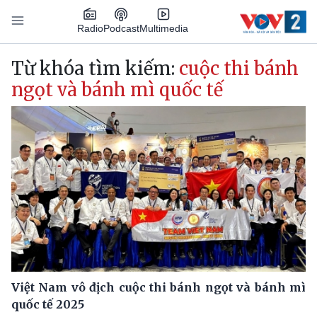
Nhảy đến nội dung
Podcast
Radio
Multimedia
Main navigation
Từ khóa tìm kiếm:
cuộc thi bánh
ngọt và bánh mì quốc tế
Việt Nam vô địch cuộc thi bánh ngọt và bánh mì
quốc tế 2025