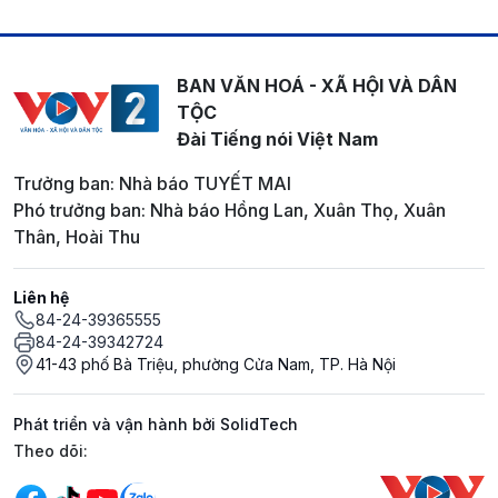
BAN VĂN HOÁ - XÃ HỘI VÀ DÂN
TỘC
Đài Tiếng nói Việt Nam
Trưởng ban: Nhà báo TUYẾT MAI
Phó trưởng ban: Nhà báo Hồng Lan, Xuân Thọ, Xuân
Thân, Hoài Thu
Liên hệ
84-24-39365555
84-24-39342724
41-43 phố Bà Triệu, phường Cửa Nam, TP. Hà Nội
Phát triển và vận hành bởi SolidTech
Mạng xã hội
Theo dõi: