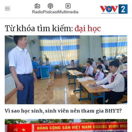
Nhảy đến nội dung
Podcast
Radio
Multimedia
Main navigation
Từ khóa tìm kiếm:
đại học
Vì sao học sinh, sinh viên nên tham gia BHYT?