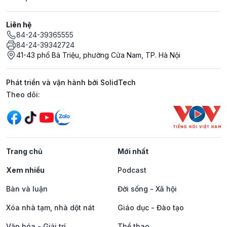
Liên hệ
84-24-39365555
84-24-39342724
41-43 phố Bà Triệu, phường Cửa Nam, TP. Hà Nội
Phát triển và vận hành bởi SolidTech
Mạng xã hội
Theo dõi:
Trang chủ
Mới nhất
Xem nhiều
Podcast
Bàn và luận
Đời sống - Xã hội
Xóa nhà tạm, nhà dột nát
Giáo dục - Đào tạo
Văn hóa - Giải trí
Thể thao