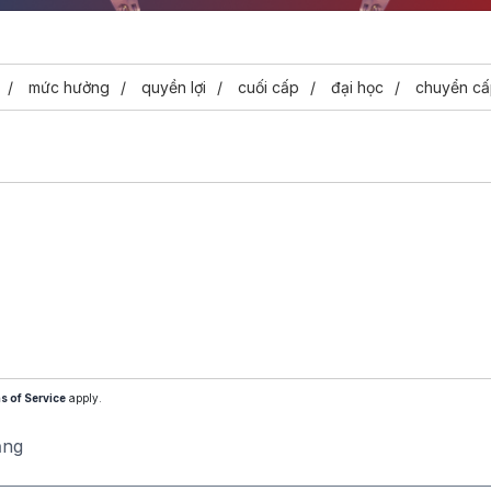
Video
mức hưởng
quyền lợi
cuối cấp
đại học
chuyển câ
s of Service
apply.
ăng