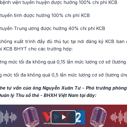
ại bệnh viện tuyến huyện được hưởng 100% chi phí KCB
n tuyến tỉnh được hưởng 100% chi phí KCB
ện tuyến Trung ương được hưởng 40% chi phí KCB
ông xuất trình đầy đủ thủ tục tại nơi đăng ký KCB ba
phí KCB BHYT cho các trường hợp:
ởng mức tối đa không quá 0,15 lần mức lương cơ sở (tương
g mức tối đa không quá 0,5 lần mức lương cơ sở (tương ứn
ghe tư vấn của ông Nguyễn Xuân Tư - Phó trưởng phòng q
Quản lý Thu sổ thẻ - BHXH Việt Nam tại đây:
Play