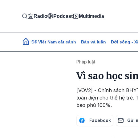
Nhảy đến nội dung
Radio
Podcast
Multimedia
Main navigation
Để Việt Nam cất cánh
Bàn và luận
Đời sống - X
Pháp luật
Vì sao học 
[VOV2] - Chính sách BHYT
toàn diện cho thế hệ trẻ
bao phủ 100%.
Facebook
Gửi 