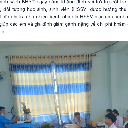
ính sách BHYT ngày càng khẳng định vai trò trụ cột tro
 đối tượng học sinh, sinh viên (HSSV) được hưởng thụ nh
 đã chi trả cho nhiều bệnh nhân là HSSV mắc các bệnh na
, giúp các em và gia đình giảm gánh nặng về chi phí khá
nh.