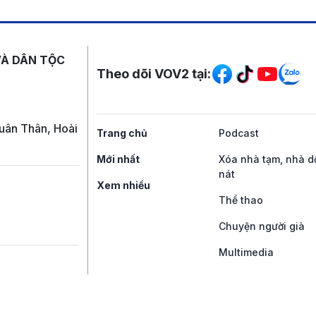
Mạng xã hội
VÀ DÂN TỘC
Theo dõi VOV2 tại:
uân Thân, Hoài
Trang chủ
Podcast
Mới nhất
Xóa nhà tạm, nhà d
nát
Xem nhiều
Thể thao
Chuyện người già
Multimedia