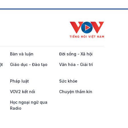
Bàn và luận
Đời sống - Xã hội
ột
Giáo dục - Đào tạo
Văn hóa - Giải trí
Pháp luật
Sức khỏe
VOV2 kết nối
Chuyện thầm kín
Học ngoại ngữ qua
Radio