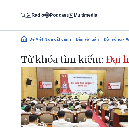
Nhảy đến nội dung
Radio
Podcast
Multimedia
Main navigation
Để Việt Nam cất cánh
Bàn và luận
Đời sống - X
Từ khóa tìm kiếm:
Đại h