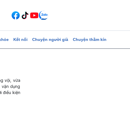
khỏe
Kết nối
Chuyện người già
Chuyện thầm kín
g vội, vừa
, vận dụng
i điều kiện