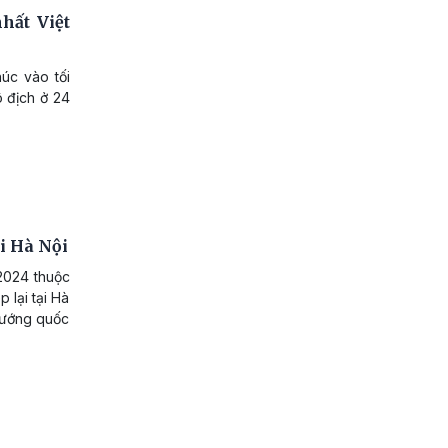
hất Việt
úc vào tối
ô địch ở 24
ại Hà Nội
 2024 thuộc
 lại tại Hà
tướng quốc