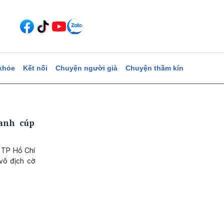
khỏe
Kết nối
Chuyện người già
Chuyện thầm kín
ranh cúp
 TP Hồ Chí
vô địch cờ