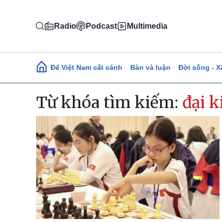
Nhảy đến nội dung
Radio
Podcast
Multimedia
Main navigation
Để Việt Nam cất cánh
Bàn và luận
Đời sống - X
Từ khóa tìm kiếm:
đại 