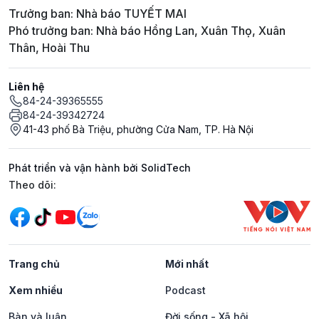
Trưởng ban: Nhà báo TUYẾT MAI
Phó trưởng ban: Nhà báo Hồng Lan, Xuân Thọ, Xuân
Thân, Hoài Thu
Liên hệ
84-24-39365555
84-24-39342724
41-43 phố Bà Triệu, phường Cửa Nam, TP. Hà Nội
Phát triển và vận hành bởi SolidTech
Mạng xã hội
Theo dõi:
Trang chủ
Mới nhất
Xem nhiều
Podcast
Bàn và luận
Đời sống - Xã hội