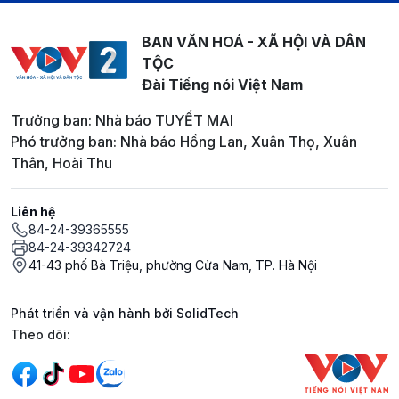
BAN VĂN HOÁ - XÃ HỘI VÀ DÂN
TỘC
Đài Tiếng nói Việt Nam
Trưởng ban: Nhà báo TUYẾT MAI
Phó trưởng ban: Nhà báo Hồng Lan, Xuân Thọ, Xuân
Thân, Hoài Thu
Liên hệ
84-24-39365555
84-24-39342724
41-43 phố Bà Triệu, phường Cửa Nam, TP. Hà Nội
Phát triển và vận hành bởi SolidTech
Mạng xã hội
Theo dõi: