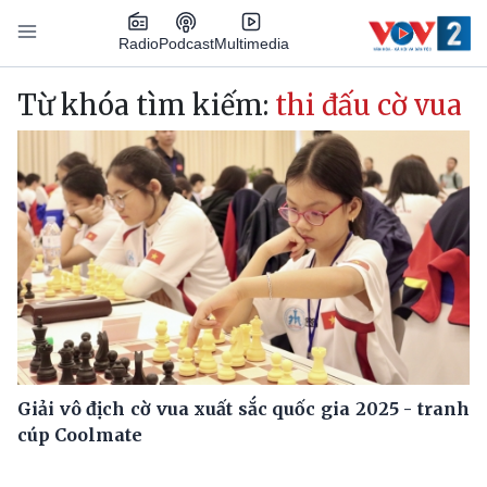
Nhảy đến nội dung
Podcast
Radio
Multimedia
Main navigation
Từ khóa tìm kiếm:
thi đấu cờ vua
Giải vô địch cờ vua xuất sắc quốc gia 2025 - tranh
cúp Coolmate