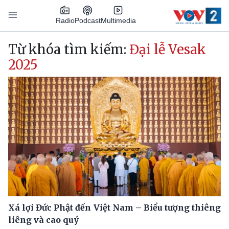
Nhảy đến nội dung
Podcast
Radio
Multimedia
Main navigation
Từ khóa tìm kiếm:
Đại lễ Vesak
2025
Xá lợi Đức Phật đến Việt Nam – Biểu tượng thiêng
liêng và cao quý