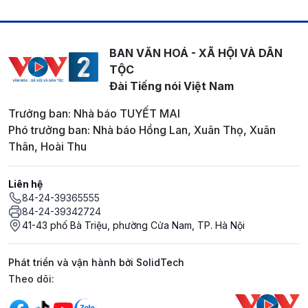
BAN VĂN HOÁ - XÃ HỘI VÀ DÂN
TỘC
Đài Tiếng nói Việt Nam
Trưởng ban: Nhà báo TUYẾT MAI
Phó trưởng ban: Nhà báo Hồng Lan, Xuân Thọ, Xuân
Thân, Hoài Thu
Liên hệ
84-24-39365555
84-24-39342724
41-43 phố Bà Triệu, phường Cửa Nam, TP. Hà Nội
Phát triển và vận hành bởi SolidTech
Mạng xã hội
Theo dõi: