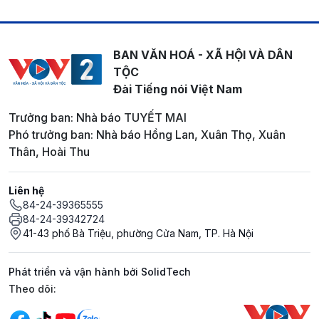
BAN VĂN HOÁ - XÃ HỘI VÀ DÂN
TỘC
Đài Tiếng nói Việt Nam
Trưởng ban: Nhà báo TUYẾT MAI
Phó trưởng ban: Nhà báo Hồng Lan, Xuân Thọ, Xuân
Thân, Hoài Thu
Liên hệ
84-24-39365555
84-24-39342724
41-43 phố Bà Triệu, phường Cửa Nam, TP. Hà Nội
Phát triển và vận hành bởi SolidTech
Mạng xã hội
Theo dõi: