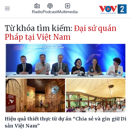
Nhảy đến nội dung
Podcast
Radio
Multimedia
Main navigation
Từ khóa tìm kiếm:
Đại sứ quán
Pháp tại Việt Nam
Hiệu quả thiết thực từ dự án “Chia sẻ và gìn giữ Di
sản Việt Nam”