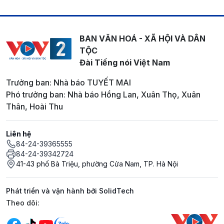
BAN VĂN HOÁ - XÃ HỘI VÀ DÂN
TỘC
Đài Tiếng nói Việt Nam
Trưởng ban: Nhà báo TUYẾT MAI
Phó trưởng ban: Nhà báo Hồng Lan, Xuân Thọ, Xuân
Thân, Hoài Thu
Liên hệ
84-24-39365555
84-24-39342724
41-43 phố Bà Triệu, phường Cửa Nam, TP. Hà Nội
Phát triển và vận hành bởi SolidTech
Mạng xã hội
Theo dõi: