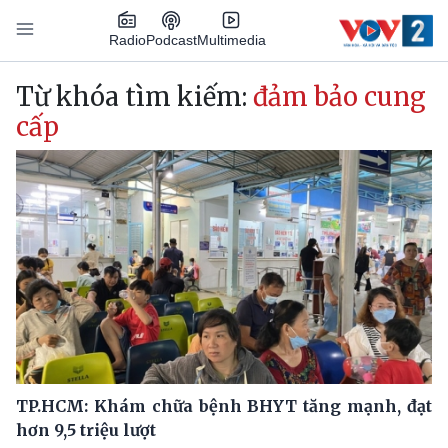
Nhảy đến nội dung
Podcast
Radio
Multimedia
Main navigation
Từ khóa tìm kiếm:
đảm bảo cung
cấp
TP.HCM: Khám chữa bệnh BHYT tăng mạnh, đạt
hơn 9,5 triệu lượt